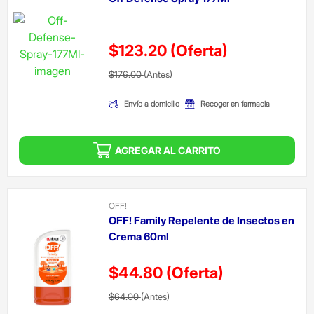
$123.20
(Oferta)
Precio reducido de
(Oferta)
$176.00
(Antes)
Envío a domicilio
Recoger en farmacia
AGREGAR AL CARRITO
OFF!
OFF! Family Repelente de Insectos en
Crema 60ml
$44.80
(Oferta)
Precio reducido de
(Oferta)
$64.00
(Antes)