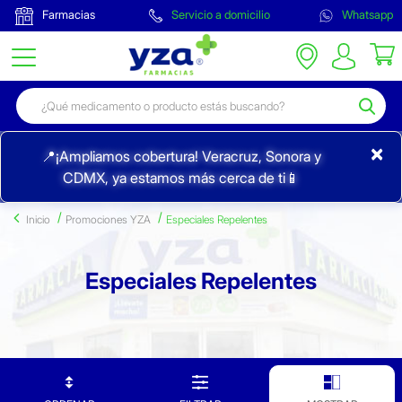
Farmacias
Servicio a domicilio
Whatsapp
×
📍¡Ampliamos cobertura! Veracruz, Sonora y
CDMX, ya estamos más cerca de ti📱
Inicio
Promociones YZA
Especiales Repelentes
Especiales Repelentes