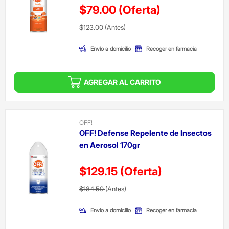
$79.00
(Oferta)
Precio reducido de
(Oferta)
$123.00
(Antes)
Envío a domicilio
Recoger en farmacia
AGREGAR AL CARRITO
OFF!
OFF! Defense Repelente de Insectos
en Aerosol 170gr
$129.15
(Oferta)
Precio reducido de
(Oferta)
$184.50
(Antes)
Envío a domicilio
Recoger en farmacia