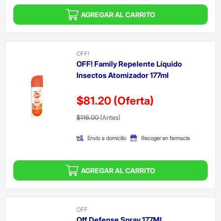
AGREGAR AL CARRITO
OFF!
OFF! Family Repelente Líquido
Insectos Atomizador 177ml
$81.20
(Oferta)
Precio reducido de
(Oferta)
$116.00
(Antes)
Envío a domicilio
Recoger en farmacia
AGREGAR AL CARRITO
OFF
Off Defense Spray 177Ml