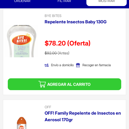
ORDENAR
FILTRAR
MOSTRAR
BYE BITES
Repelente Insectos Baby 130G
$78.20
(Oferta)
Precio reducido de
(Oferta)
$92.00
(Antes)
Envío a domicilio
Recoger en farmacia
AGREGAR AL CARRITO
OFF
OFF! Family Repelente de Insectos en
Aerosol 170gr