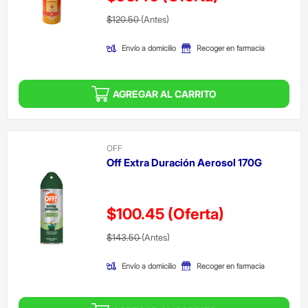
Precio reducido de
(Oferta)
$120.50
(Antes)
Envío a domicilio
Recoger en farmacia
AGREGAR AL CARRITO
OFF
Off Extra Duración Aerosol 170G
$100.45
(Oferta)
Precio reducido de
(Oferta)
$143.50
(Antes)
Envío a domicilio
Recoger en farmacia