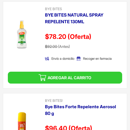
BYE BITES
BYE BITES NATURAL SPRAY
REPELENTE 130ML
$78.20
(Oferta)
Precio reducido de
(Oferta)
$92.00
(Antes)
Envío a domicilio
Recoger en farmacia
AGREGAR AL CARRITO
BYE BITES!
Bye Bites Forte Repelente Aerosol
80 g
$96.40
(Oferta)