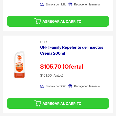
Envío a domicilio
Recoger en farmacia
AGREGAR AL CARRITO
OFF!
OFF! Family Repelente de Insectos
Crema 200ml
$105.70
(Oferta)
Precio reducido de
(Oferta)
$151.00
(Antes)
Envío a domicilio
Recoger en farmacia
AGREGAR AL CARRITO