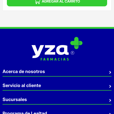
AGREGAR AL CARRITO
Acerca de nosotros
Quiénes somos
Servicio al cliente
Sostenibilidad
Preguntas Frecuentes
Sucursales
Aviso de privacidad
Contacto
Términos y Condiciones
Sucursales
Programa de Lealtad