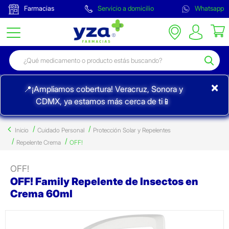
Farmacias
Servicio a domicilio
Whatsapp
×
📍¡Ampliamos cobertura! Veracruz, Sonora y
CDMX, ya estamos más cerca de ti📱
Inicio
Cuidado Personal
Protección Solar y Repelentes
Repelente Crema
OFF!
OFF!
OFF! Family Repelente de Insectos en
Crema 60ml