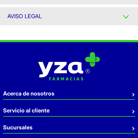
AVISO LEGAL
Acerca de nosotros
Quiénes somos
Servicio al cliente
Sostenibilidad
Preguntas Frecuentes
Sucursales
Aviso de privacidad
Contacto