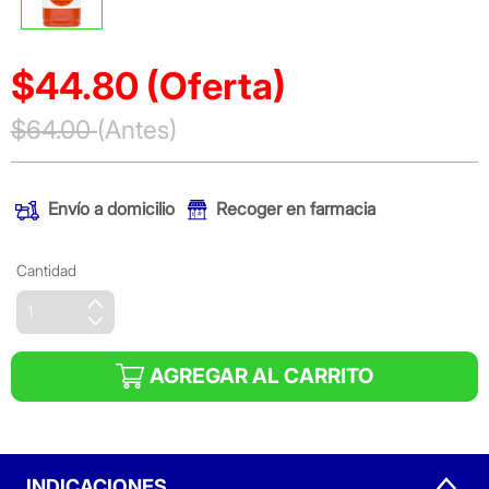
$44.80
(Oferta)
Precio reducido de
$64.00
(Antes)
(Oferta)
Envío a domicilio
Recoger en farmacia
Cantidad
AGREGAR AL CARRITO
INDICACIONES