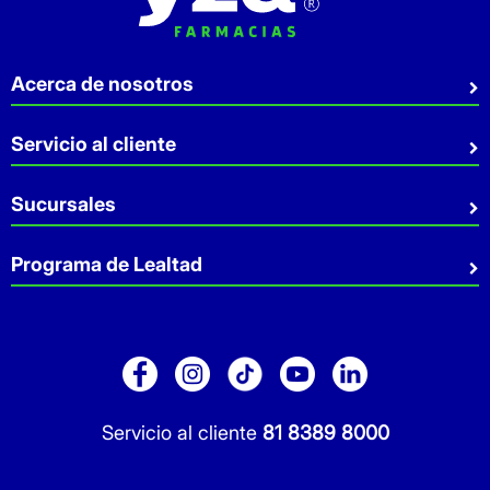
Acerca de nosotros
Quiénes somos
Servicio al cliente
Sostenibilidad
Preguntas Frecuentes
Sucursales
Aviso de privacidad
Contacto
Términos y Condiciones
Sucursales
Programa de Lealtad
Facturación
Servicio a Domicilio
Retiro en tienda
Cuídate Mucho
Réntanos tu local
Blog
Pago de Servicios
Folleto Promocional
Consultorios
Sitio Dermocosmética
Servicio al cliente
81 8389 8000