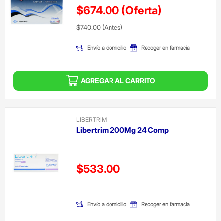
$674.00
(Oferta)
Precio reducido de
(Oferta)
$740.00
(Antes)
Envío a domicilio
Recoger en farmacia
AGREGAR AL CARRITO
LIBERTRIM
Libertrim 200Mg 24 Comp
Precio reducido de
$533.00
(Oferta)
Envío a domicilio
Recoger en farmacia