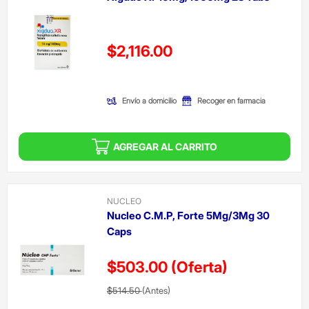
Precio reducido de
$2,116.00
(Oferta)
Envío a domicilio
Recoger en farmacia
AGREGAR AL CARRITO
NUCLEO
Nucleo C.M.P, Forte 5Mg/3Mg 30
Caps
$503.00
(Oferta)
Precio reducido de
(Oferta)
$514.50
(Antes)