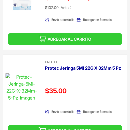
Precio reducido de
(Oferta)
$102.00
(Antes)
Envío a domicilio
Recoger en farmacia
AGREGAR AL CARRITO
PROTEC
Protec Jeringa 5Ml 22G X 32Mm 5 Pz
Precio reducido de
$35.00
(Oferta)
Envío a domicilio
Recoger en farmacia