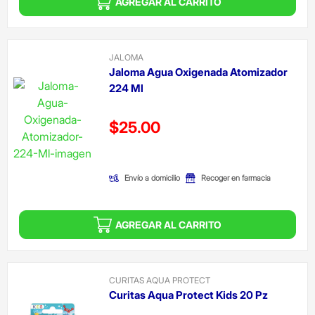
AGREGAR AL CARRITO
JALOMA
Jaloma Agua Oxigenada Atomizador
224 Ml
Precio reducido de
$25.00
(Oferta)
Envío a domicilio
Recoger en farmacia
AGREGAR AL CARRITO
CURITAS AQUA PROTECT
Curitas Aqua Protect Kids 20 Pz