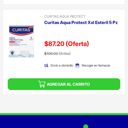
CURITAS AQUA PROTECT
Curitas Aqua Protect Xxl Esteril 5 Pz
$87.20
(Oferta)
Precio reducido de
(Oferta)
$109.00
(Antes)
Envío a domicilio
Recoger en farmacia
AGREGAR AL CARRITO