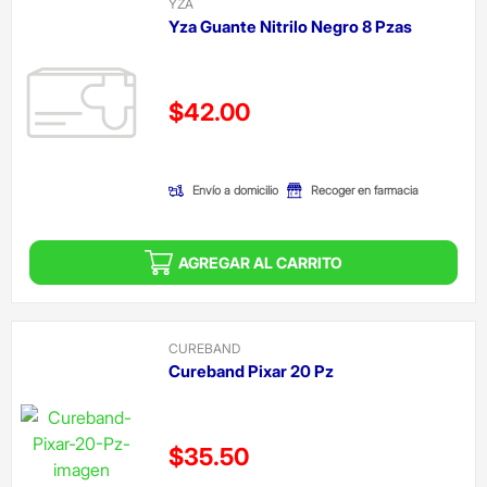
YZA
Yza Guante Nitrilo Negro 8 Pzas
Precio reducido de
$42.00
(Oferta)
Envío a domicilio
Recoger en farmacia
AGREGAR AL CARRITO
CUREBAND
Cureband Pixar 20 Pz
Precio reducido de
$35.50