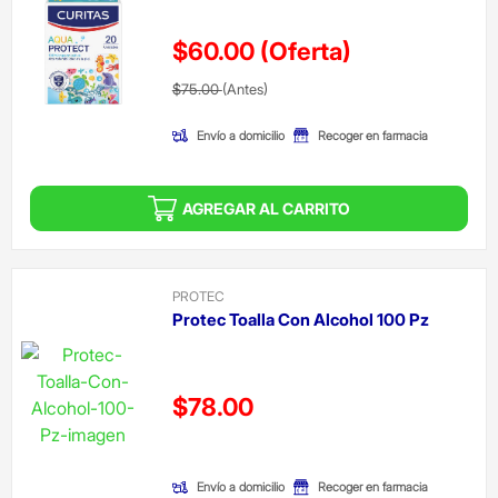
$60.00
(Oferta)
Precio reducido de
(Oferta)
$75.00
(Antes)
Envío a domicilio
Recoger en farmacia
AGREGAR AL CARRITO
PROTEC
Protec Toalla Con Alcohol 100 Pz
Precio reducido de
$78.00
(Oferta)
Envío a domicilio
Recoger en farmacia