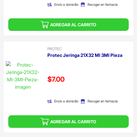
Envío a domicilio
Recoger en farmacia
AGREGAR AL CARRITO
PROTEC
Protec Jeringa 21X32 Ml 3Ml Pieza
Precio reducido de
$7.00
(Oferta)
Envío a domicilio
Recoger en farmacia
AGREGAR AL CARRITO