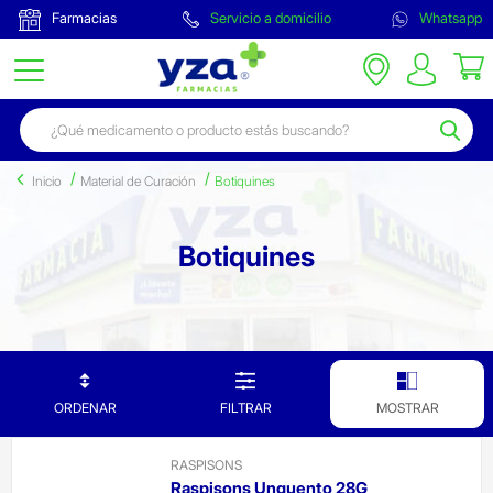
Farmacias
Servicio a domicilio
Whatsapp
Inicio
Material de Curación
Botiquines
Botiquines
ORDENAR
FILTRAR
MOSTRAR
RASPISONS
Raspisons Unguento 28G