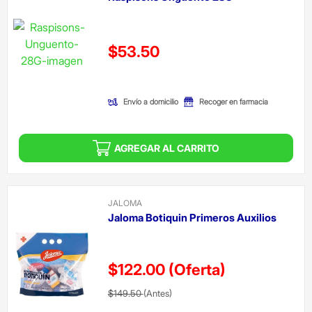
Precio reducido de
$53.50
(Oferta)
Envío a domicilio
Recoger en farmacia
AGREGAR AL CARRITO
JALOMA
Jaloma Botiquin Primeros Auxilios
$122.00
(Oferta)
Precio reducido de
(Oferta)
$149.50
(Antes)