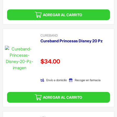
AGREGAR AL CARRITO
CUREBAND
Cureband Princesas Disney 20 Pz
Precio reducido de
$34.00
(Oferta)
Envío a domicilio
Recoger en farmacia
AGREGAR AL CARRITO