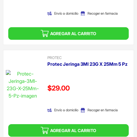
(Oferta)
Envío a domicilio
Recoger en farmacia
AGREGAR AL CARRITO
PROTEC
Protec Jeringa 3Ml 23G X 25Mm 5 Pz
Precio reducido de
$29.00
(Oferta)
Envío a domicilio
Recoger en farmacia
AGREGAR AL CARRITO