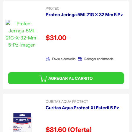
PROTEC
Protec Jeringa 5Ml 21G X 32 Mm 5 Pz
Precio reducido de
$31.00
(Oferta)
Envío a domicilio
Recoger en farmacia
AGREGAR AL CARRITO
CURITAS AQUA PROTECT
Curitas Aqua Protect Xl Esteril 5 Pz
$81.60
(Oferta)