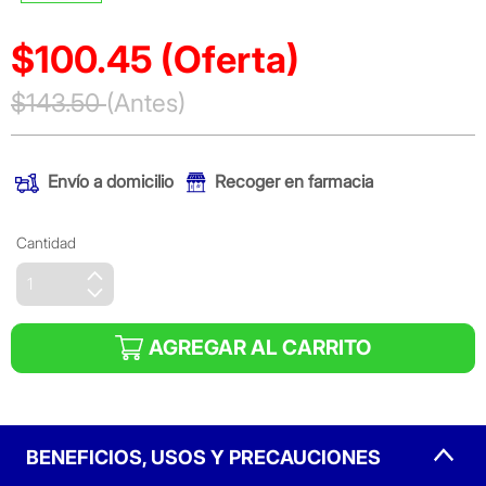
$100.45
(Oferta)
Precio reducido de
$143.50
(Antes)
(Oferta)
Envío a domicilio
Recoger en farmacia
Cantidad
AGREGAR AL CARRITO
BENEFICIOS, USOS Y PRECAUCIONES