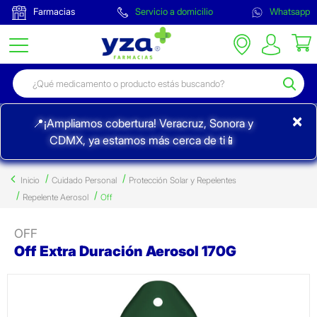
Farmacias
Servicio a domicilio
Whatsapp
×
📍¡Ampliamos cobertura! Veracruz, Sonora y
CDMX, ya estamos más cerca de ti📱
Inicio
Cuidado Personal
Protección Solar y Repelentes
Repelente Aerosol
Off
OFF
Off Extra Duración Aerosol 170G