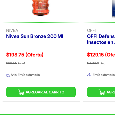
NIVEA
OFF!
Nivea Sun Bronze 200 Ml
OFF! Defens
Insectos en
$198.75
(Oferta)
$129.15
(Ofe
Precio reducido de
(Oferta)
Precio reducid
(Ofer
$265.00
(Antes)
$184.50
(Antes)
Envío a domicilio
Solo
Envío a domicilio
AGREGAR AL CARRITO
AGR