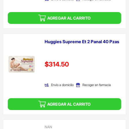
AGREGAR AL CARRITO
Huggies Supreme Et 2 Panal 40 Pzas
Precio reducido de
$314.50
(Oferta)
Envío a domicilio
Recoger en farmacia
AGREGAR AL CARRITO
NAN