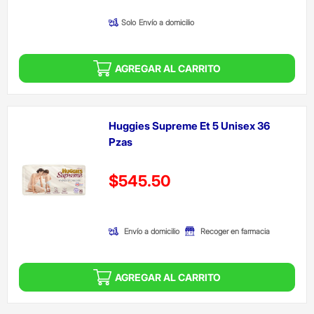
Solo
Envío a domicilio
AGREGAR AL CARRITO
Huggies Supreme Et 5 Unisex 36
Pzas
Precio reducido de
$545.50
(Oferta)
Envío a domicilio
Recoger en farmacia
AGREGAR AL CARRITO