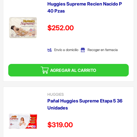
Huggies Supreme Recien Nacido P
40 Pzas
Precio reducido de
$252.00
(Oferta)
Envío a domicilio
Recoger en farmacia
AGREGAR AL CARRITO
HUGGIES
Pañal Huggies Supreme Etapa 5 36
Unidades
Precio reducido de
$319.00
(Oferta)