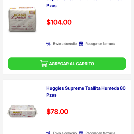
Pzas
Precio reducido de
$104.00
(Oferta)
Envío a domicilio
Recoger en farmacia
AGREGAR AL CARRITO
Huggies Supreme Toallita Humeda 80
Pzas
Precio reducido de
$78.00
(Oferta)
Envío a domicilio
Recoger en farmacia