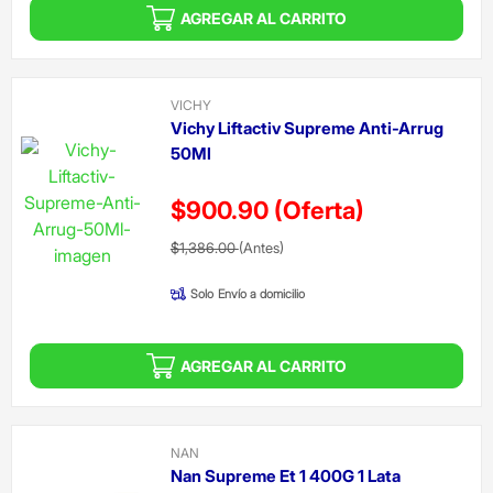
AGREGAR AL CARRITO
VICHY
Vichy Liftactiv Supreme Anti-Arrug
50Ml
$900.90
(Oferta)
Precio reducido de
(Oferta)
$1,386.00
(Antes)
Solo
Envío a domicilio
AGREGAR AL CARRITO
NAN
Nan Supreme Et 1 400G 1 Lata