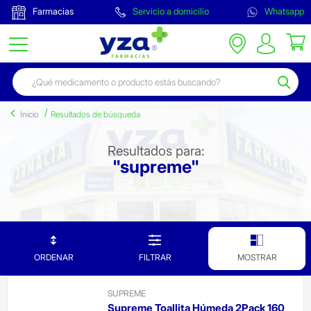
Farmacias
Servicio a domicilio
Whatsapp
Inicio
Resultados de búsqueda
Resultados para:
"supreme"
ORDENAR
FILTRAR
MOSTRAR
SUPREME
Supreme Toallita Húmeda 2Pack 160