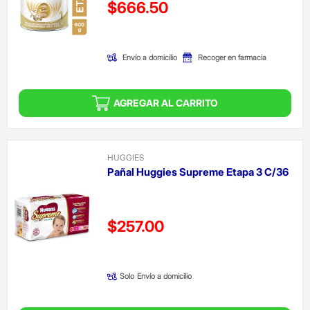
Precio reducido de
$666.50
(Oferta)
Envío a domicilio
Recoger en farmacia
AGREGAR AL CARRITO
HUGGIES
Pañal Huggies Supreme Etapa 3 C/36
Precio reducido de
$257.00
(Oferta)
Solo
Envío a domicilio