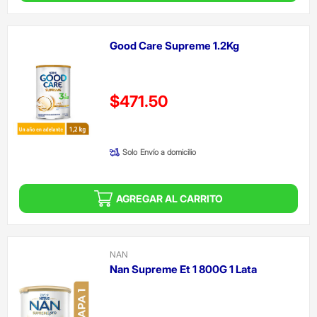
Good Care Supreme 1.2Kg
Precio reducido de
$471.50
(Oferta)
Solo
Envío a domicilio
AGREGAR AL CARRITO
NAN
Nan Supreme Et 1 800G 1 Lata