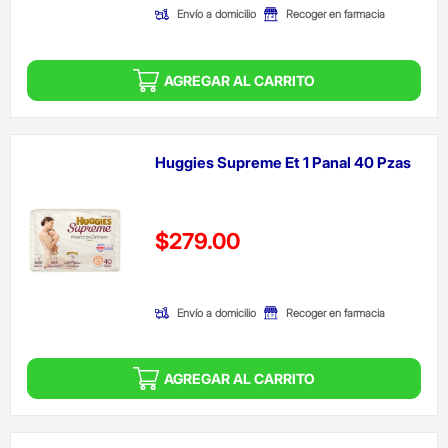
Envío a domicilio
Recoger en farmacia
AGREGAR AL CARRITO
Huggies Supreme Et 1 Panal 40 Pzas
Precio reducido de
$279.00
(Oferta)
Envío a domicilio
Recoger en farmacia
AGREGAR AL CARRITO