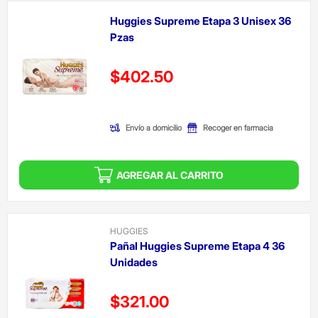
Huggies Supreme Etapa 3 Unisex 36
Pzas
Precio reducido de
$402.50
(Oferta)
Envío a domicilio
Recoger en farmacia
AGREGAR AL CARRITO
HUGGIES
Pañal Huggies Supreme Etapa 4 36
Unidades
Precio reducido de
$321.00