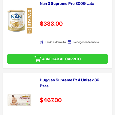
Nan 3 Supreme Pro 800G Lata
Precio reducido de
$333.00
(Oferta)
Envío a domicilio
Recoger en farmacia
AGREGAR AL CARRITO
Huggies Supreme Et 4 Unisex 36
Pzas
Precio reducido de
$467.00
(Oferta)