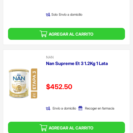
(Oferta)
Solo
Envío a domicilio
AGREGAR AL CARRITO
NAN
Nan Supreme Et 3 1.2Kg 1 Lata
Precio reducido de
$452.50
(Oferta)
Envío a domicilio
Recoger en farmacia
AGREGAR AL CARRITO