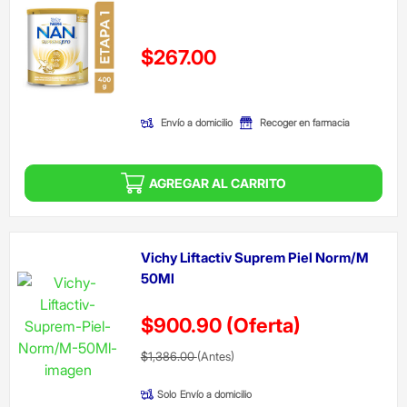
Precio reducido de
$267.00
(Oferta)
Envío a domicilio
Recoger en farmacia
AGREGAR AL CARRITO
Vichy Liftactiv Suprem Piel Norm/M
50Ml
$900.90
(Oferta)
Precio reducido de
(Oferta)
$1,386.00
(Antes)
Solo
Envío a domicilio