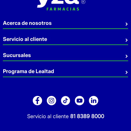
Acerca de nosotros
Quiénes somos
Servicio al cliente
Sostenibilidad
Preguntas Frecuentes
Sucursales
Aviso de privacidad
Contacto
Términos y Condiciones
Sucursales
Programa de Lealtad
Facturación
Servicio a Domicilio
Retiro en tienda
Cuídate Mucho
Réntanos tu local
Blog
Pago de Servicios
Folleto Promocional
Consultorios
Sitio Dermocosmética
Servicio al cliente
81 8389 8000