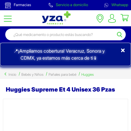
Farmacias
Servicio a domicilio
Whatsapp
×
📍¡Ampliamos cobertura! Veracruz, Sonora y
CDMX, ya estamos más cerca de ti📱
Inicio
Bebés y Niños
Pañales para bebé
Huggies
Huggies Supreme Et 4 Unisex 36 Pzas