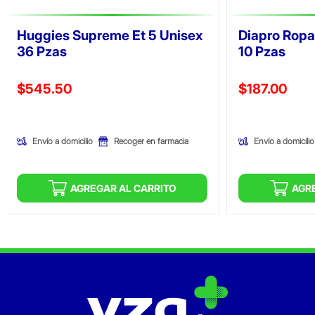
Huggies Supreme Et 5 Unisex
Diapro Ropa
36 Pzas
10 Pzas
Precio reducido de
Precio reducid
$545.50
$187.00
(Oferta)
(Oferta)
Envío a domicilio
Envío a domicilio
Recoger en farmacia
AGREGAR AL CARRITO
AGR