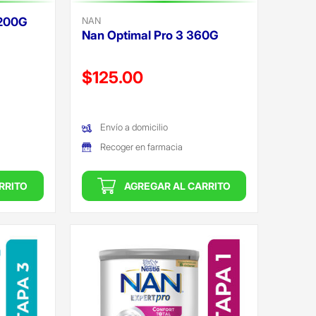
1200G
NAN
Nan Optimal Pro 3 360G
Precio reducido de
$125.00
(Oferta)
Envío a domicilio
Recoger en farmacia
RRITO
AGREGAR AL CARRITO