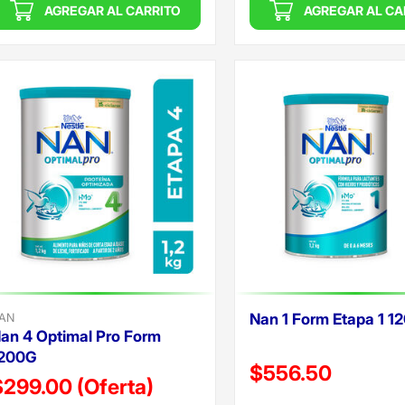
AGREGAR AL CARRITO
AGREGAR AL CA
AN
Nan 1 Form Etapa 1 1
an 4 Optimal Pro Form
200G
Precio reducido de
$556.50
$299.00
(Oferta)
(Oferta)