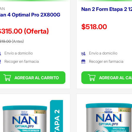
AN
Nan 2 Form Etapa 2 
an 4 Optimal Pro 2X800G
Precio reducido de
$518.00
$315.00
(Oferta)
(Oferta)
recio reducido de
(Oferta)
319.00
(Antes)
Envío a domicilio
Envío a domicilio
Recoger en farmacia
Recoger en farmacia
AGREGAR AL CARRITO
AGREGAR AL CA