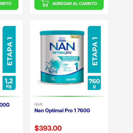
RRITO
AGREGAR AL CARRITO
200G
NAN
Nan Optimal Pro 1 760G
Precio reducido de
$393.00