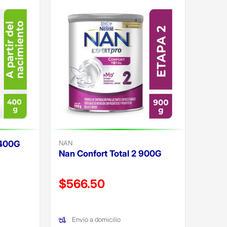
 400G
NAN
Nan Confort Total 2 900G
Precio reducido de
$566.50
(Oferta)
Envío a domicilio