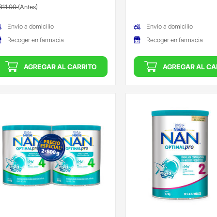
recio reducido de
(Oferta)
311.00
(Antes)
Envío a domicilio
Envío a domicilio
Recoger en farmacia
Recoger en farmacia
AGREGAR AL CARRITO
AGREGAR AL CA