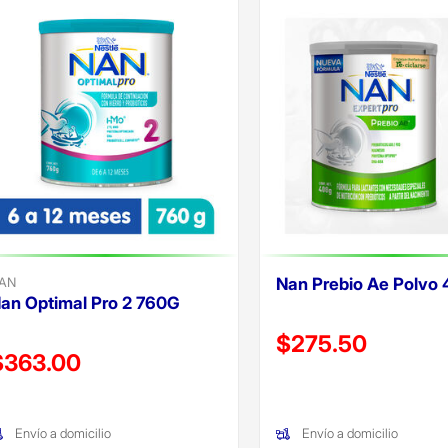
AN
Nan Prebio Ae Polvo
an Optimal Pro 2 760G
Precio reducido de
$275.50
recio reducido de
$363.00
(Oferta)
Oferta)
Envío a domicilio
Envío a domicilio