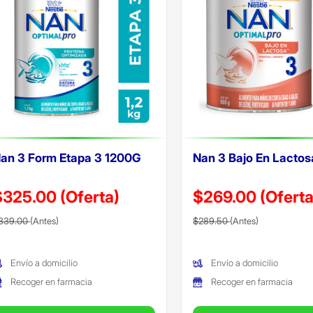
an 3 Form Etapa 3 1200G
Nan 3 Bajo En Lacto
$325.00
(Oferta)
$269.00
(Oferta
recio reducido de
(Oferta)
Precio reducido de
(Oferta)
339.00
(Antes)
$289.50
(Antes)
Envío a domicilio
Envío a domicilio
Recoger en farmacia
Recoger en farmacia