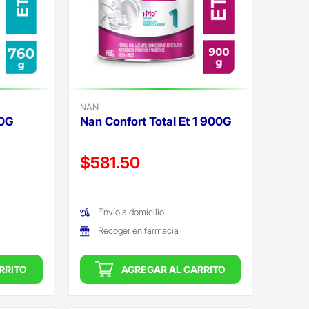
NAN
60G
Nan Confort Total Et 1 900G
Precio reducido de
$581.50
(Oferta)
Envío a domicilio
Recoger en farmacia
RRITO
AGREGAR AL CARRITO