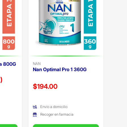
sa 800G
NAN
Nan Optimal Pro 1 360G
)
Precio reducido de
$194.00
(Oferta)
Envío a domicilio
Recoger en farmacia