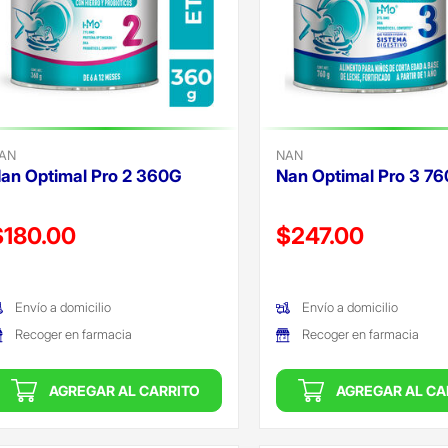
AN
NAN
an Optimal Pro 2 360G
Nan Optimal Pro 3 7
recio reducido de
Precio reducido de
$180.00
$247.00
Oferta)
(Oferta)
Envío a domicilio
Envío a domicilio
Recoger en farmacia
Recoger en farmacia
AGREGAR AL CARRITO
AGREGAR AL CA