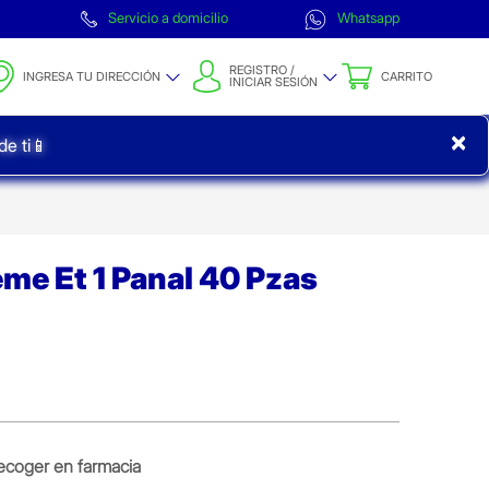
Servicio a domicilio
Whatsapp
REGISTRO /
INGRESA TU DIRECCIÓN
CARRITO
INICIAR SESIÓN
×
e ti📱
me Et 1 Panal 40 Pzas
ecoger en farmacia