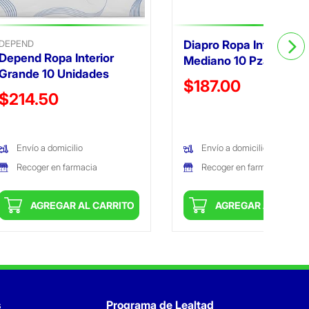
DEPEND
Diapro Ropa Interior
Depend Ropa Interior
Mediano 10 Pzas
Grande 10 Unidades
Precio reducido de
$187.00
Precio reducido de
$214.50
(Oferta)
(Oferta)
Envío a domicilio
Envío a domicilio
Recoger en farmacia
Recoger en farmacia
AGREGAR AL CARRITO
AGREGAR AL CARRI
s
Programa de Lealtad