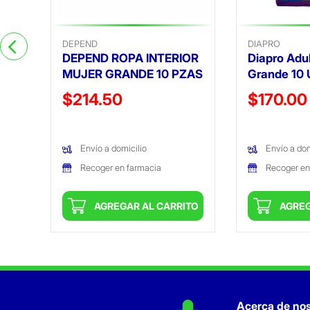
DEPEND
DIAPRO
DEPEND ROPA INTERIOR
Diapro Adu
MUJER GRANDE 10 PZAS
Grande 10 
Precio reducido de
Precio reduc
$214.50
$170.00
(Oferta)
(Oferta)
Envío a domicilio
Envío a dom
Recoger en farmacia
Recoger en
ITO
AGREGAR AL CARRITO
AGREG
Acerca de nos