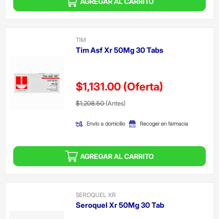
AGREGAR AL CARRITO
TIM
Tim Asf Xr 50Mg 30 Tabs
$1,131.00
(Oferta)
Precio reducido de
(Oferta)
$1,208.50
(Antes)
Envío a domicilio
Recoger en farmacia
AGREGAR AL CARRITO
SEROQUEL XR
Seroquel Xr 50Mg 30 Tab