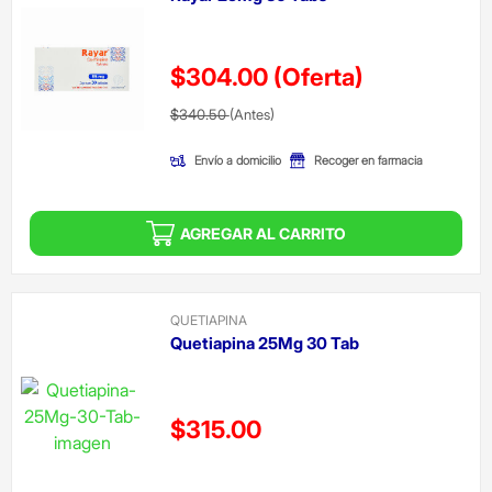
$304.00
(Oferta)
Precio reducido de
(Oferta)
$340.50
(Antes)
Envío a domicilio
Recoger en farmacia
AGREGAR AL CARRITO
QUETIAPINA
Quetiapina 25Mg 30 Tab
Precio reducido de
$315.00
(Oferta)