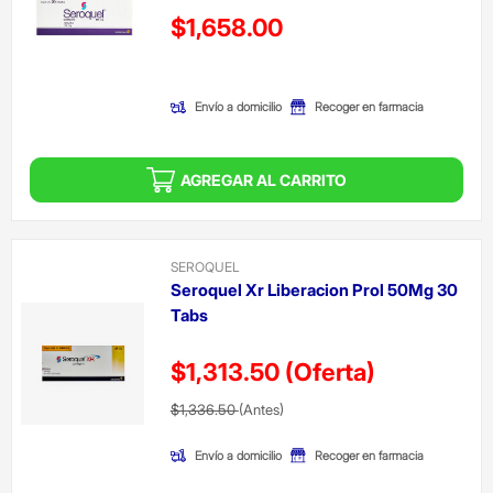
Precio reducido de
$1,658.00
(Oferta)
Envío a domicilio
Recoger en farmacia
AGREGAR AL CARRITO
SEROQUEL
Seroquel Xr Liberacion Prol 50Mg 30
Tabs
$1,313.50
(Oferta)
Precio reducido de
(Oferta)
$1,336.50
(Antes)
Envío a domicilio
Recoger en farmacia