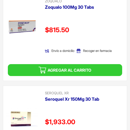
ZOQUALO
Zoqualo 100Mg 30 Tabs
Precio reducido de
$815.50
(Oferta)
Envío a domicilio
Recoger en farmacia
AGREGAR AL CARRITO
SEROQUEL XR
Seroquel Xr 150Mg 30 Tab
Precio reducido de
$1,933.00