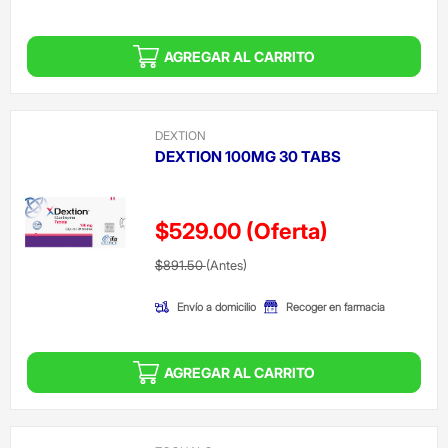
AGREGAR AL CARRITO
DEXTION
DEXTION 100MG 30 TABS
$529.00
(Oferta)
Precio reducido de
(Oferta)
$891.50
(Antes)
Envío a domicilio
Recoger en farmacia
AGREGAR AL CARRITO