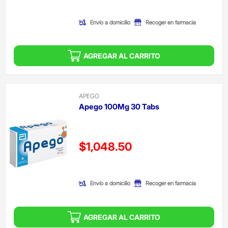
(Oferta)
Envío a domicilio
Recoger en farmacia
AGREGAR AL CARRITO
APEGO
Apego 100Mg 30 Tabs
Precio reducido de
$1,048.50
(Oferta)
Envío a domicilio
Recoger en farmacia
AGREGAR AL CARRITO