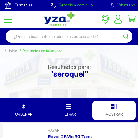
Farmacias
Servicio a domicilio
Whatsapp
Inicio
Resultados de búsqueda
Resultados para:
"seroquel"
ORDENAR
FILTRAR
MOSTRAR
RAYAR
Rayar 25Mg 30 Tabs