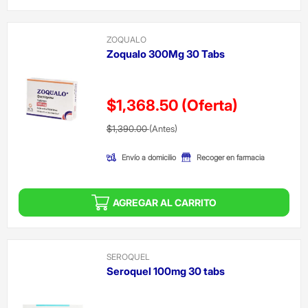
ZOQUALO
Zoqualo 300Mg 30 Tabs
$1,368.50
(Oferta)
Precio reducido de
(Oferta)
$1,390.00
(Antes)
Envío a domicilio
Recoger en farmacia
AGREGAR AL CARRITO
SEROQUEL
Seroquel 100mg 30 tabs