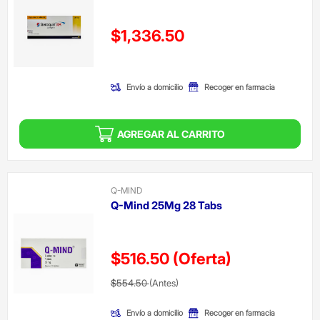
Precio reducido de
$1,336.50
(Oferta)
Envío a domicilio
Recoger en farmacia
AGREGAR AL CARRITO
Q-MIND
Q-Mind 25Mg 28 Tabs
$516.50
(Oferta)
Precio reducido de
(Oferta)
$554.50
(Antes)
Envío a domicilio
Recoger en farmacia