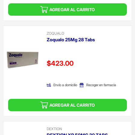
AGREGAR AL CARRITO
ZOQUALO
Zoqualo 25Mg 28 Tabs
Precio reducido de
$423.00
(Oferta)
Envío a domicilio
Recoger en farmacia
AGREGAR AL CARRITO
DEXTION