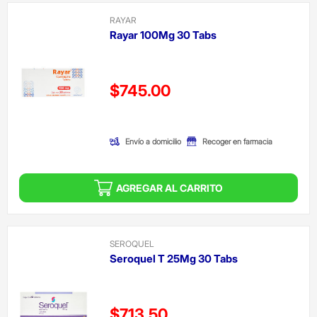
RAYAR
Rayar 100Mg 30 Tabs
Precio reducido de
$745.00
(Oferta)
Envío a domicilio
Recoger en farmacia
AGREGAR AL CARRITO
SEROQUEL
Seroquel T 25Mg 30 Tabs
Precio reducido de
$713.50