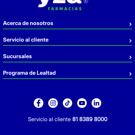
Acerca de nosotros
Quiénes somos
Servicio al cliente
Sostenibilidad
Preguntas Frecuentes
Sucursales
Aviso de privacidad
Contacto
Términos y Condiciones
Sucursales
Programa de Lealtad
Facturación
Servicio a Domicilio
Retiro en tienda
Cuídate Mucho
Réntanos tu local
Blog
Pago de Servicios
Folleto Promocional
Consultorios
Sitio Dermocosmética
Servicio al cliente
81 8389 8000