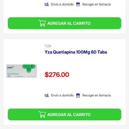
Envío a domicilio
Recoger en farmacia
AGREGAR AL CARRITO
YZA
Yza Quetiapina 100Mg 60 Tabs
Precio reducido de
$276.00
(Oferta)
Envío a domicilio
Recoger en farmacia
AGREGAR AL CARRITO