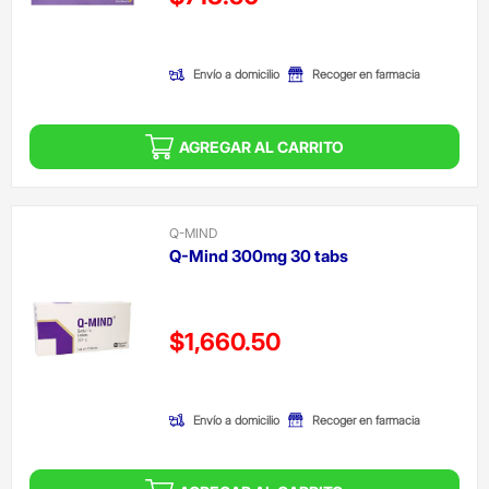
(Oferta)
Envío a domicilio
Recoger en farmacia
AGREGAR AL CARRITO
Q-MIND
Q-Mind 300mg 30 tabs
Precio reducido de
$1,660.50
(Oferta)
Envío a domicilio
Recoger en farmacia