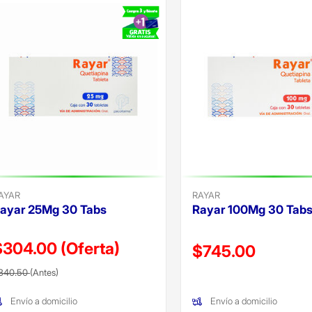
AYAR
RAYAR
ayar 25Mg 30 Tabs
Rayar 100Mg 30 Tab
$304.00
(Oferta)
Precio reducido de
$745.00
recio reducido de
(Oferta)
340.50
(Antes)
(Oferta)
Envío a domicilio
Envío a domicilio