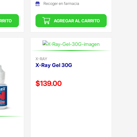
Recoger en farmacia
RRITO
AGREGAR AL CARRITO
X-RAY
X-Ray Gel 30G
Precio reducido de
$139.00
(Oferta)