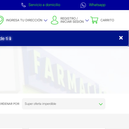
Servicio a domicilio
Whatsapp
REGISTRO /
INGRESA TU DIRECCIÓN
CARRITO
INICIAR SESIÓN
×
e ti📱
Super oferta imperdible
ORDENAR POR: