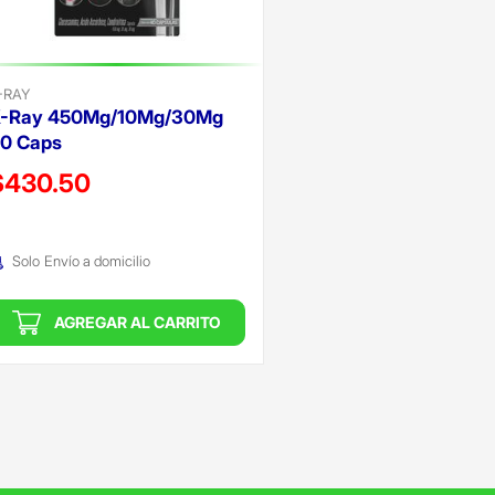
-RAY
-Ray 450Mg/10Mg/30Mg
0 Caps
recio reducido de
$430.50
Oferta)
Solo
Envío a domicilio
AGREGAR AL CARRITO