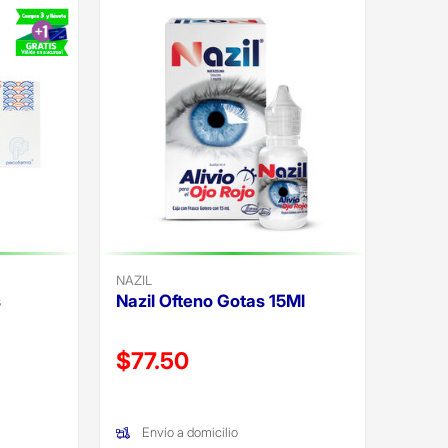
NAZIL
s
Nazil Ofteno Gotas 15Ml
Precio reducido de
$77.50
(Oferta)
Envío a domicilio