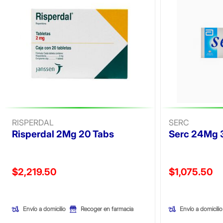
RISPERDAL
SERC
Risperdal 2Mg 20 Tabs
Serc 24Mg 
Precio reducido de
Precio reducid
$2,219.50
$1,075.50
(Oferta)
(Oferta)
Envío a domicilio
Envío a domicilio
Recoger en farmacia