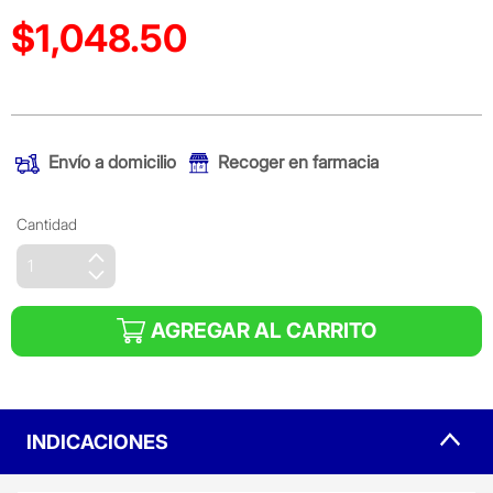
$1,048.50
Precio reducido de
(Oferta)
Envío a domicilio
Recoger en farmacia
Cantidad
AGREGAR AL CARRITO
INDICACIONES