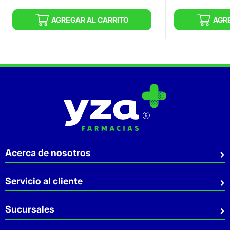
AGREGAR AL CARRITO
AGR
Acerca de nosotros
Quiénes somos
Servicio al cliente
Sostenibilidad
Preguntas Frecuentes
Sucursales
Aviso de privacidad
Contacto
Términos y Condiciones