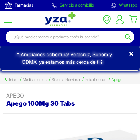
Farmacias
Servicio a domicilio
Whatsapp
×
📍¡Ampliamos cobertura! Veracruz, Sonora y
CDMX, ya estamos más cerca de ti📱
Inicio
Medicamentos
Sistema Nervioso
Psicolépticos
Apego
APEGO
Apego 100Mg 30 Tabs