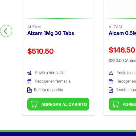
ALZAM
ALZAM
Alzam 1Mg 30 Tabs
Alzam 0.5
$146.5
Precio reducido de
$510.50
Precio reduc
(Oferta)
$293.00
(Antes
Envío a domicilio
Envío a dom
Recoger en farmacia
Recoger en
Receta requerida
Receta requ
ITO
AGREGAR AL CARRITO
AGREG