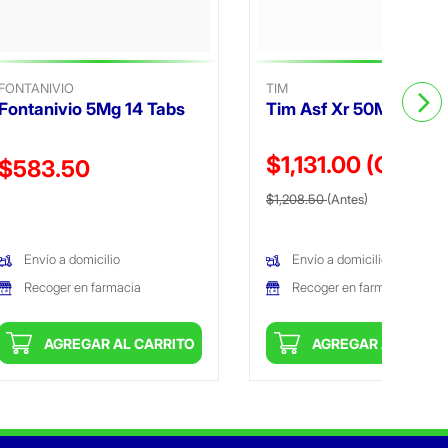
FONTANIVIO
TIM
Fontanivio 5Mg 14 Tabs
Tim Asf Xr 50Mg 30 T
$1,131.00
(Oferta
Precio reducido de
$583.50
Precio reducido de
(Oferta)
(Oferta)
$1,208.50
(Antes)
Envío a domicilio
Envío a domicilio
Recoger en farmacia
Recoger en farmacia
AGREGAR AL CARRITO
AGREGAR AL CARRI