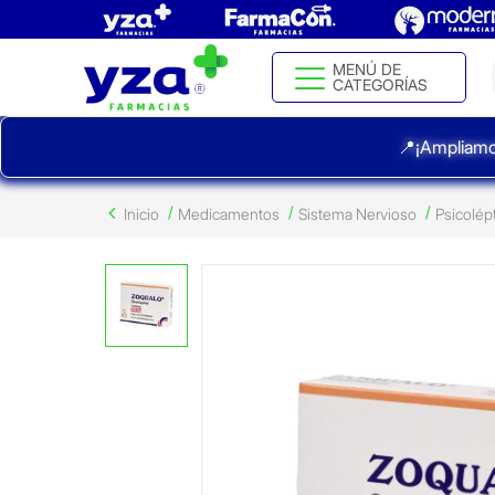
MENÚ DE
CATEGORÍAS
📍¡Ampliamo
Inicio
Medicamentos
Sistema Nervioso
Psicolép