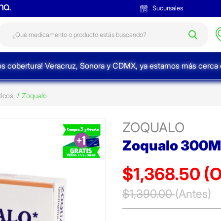
Sucursales
s cobertura! Veracruz, Sonora y CDMX, ya estamos más cerca d
ticos
Zoqualo
ZOQUALO
Zoqualo 300M
$1,368.50
(O
Precio reducido de
$1,390.00
(Antes)
(Of