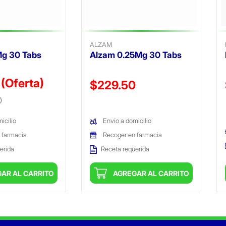
ALZAM
Mg 30 Tabs
Alzam 0.25Mg 30 Tabs
0
(Oferta)
Precio reducido de
$229.50
ido de
(Oferta)
)
(Oferta)
icilio
Envío a domicilio
 farmacia
Recoger en farmacia
erida
Receta requerida
AR AL CARRITO
AGREGAR AL CARRITO