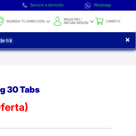
Servicio a domicilio
Whatsapp
REGISTRO /
INGRESA TU DIRECCIÓN
CARRITO
INICIAR SESIÓN
×
e ti📱
g 30 Tabs
ferta)
erta)