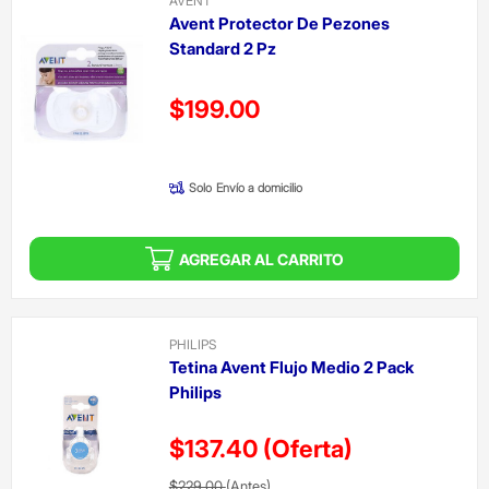
AVENT
Avent Protector De Pezones
Standard 2 Pz
Precio reducido de
$199.00
(Oferta)
Solo
Envío a domicilio
AGREGAR AL CARRITO
PHILIPS
Tetina Avent Flujo Medio 2 Pack
Philips
$137.40
(Oferta)
Precio reducido de
(Oferta)
$229.00
(Antes)