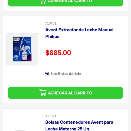
AGREGAR AL CARRITO
AVENT
Avent Extractor de Leche Manual
Philips
Precio reducido de
$885.00
(Oferta)
Solo
Envío a domicilio
AGREGAR AL CARRITO
AVENT
Bolsas Contenedores Avent para
Leche Materna 25 Un...