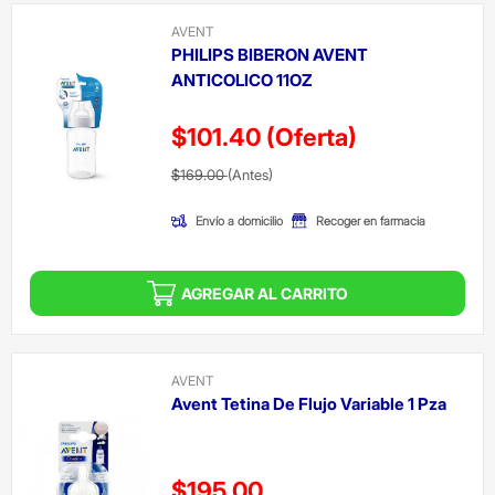
AVENT
PHILIPS BIBERON AVENT
ANTICOLICO 11OZ
$101.40
(Oferta)
Precio reducido de
(Oferta)
$169.00
(Antes)
Envío a domicilio
Recoger en farmacia
AGREGAR AL CARRITO
AVENT
Avent Tetina De Flujo Variable 1 Pza
Precio reducido de
$195.00