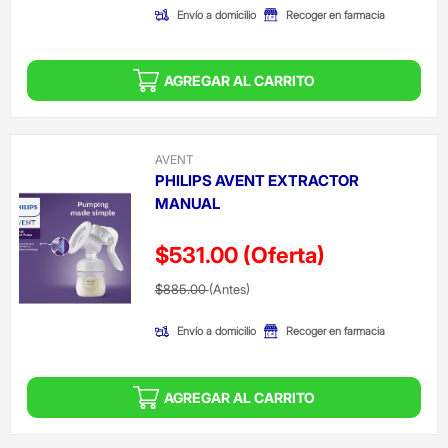
Envío a domicilio
Recoger en farmacia
AGREGAR AL CARRITO
AVENT
PHILIPS AVENT EXTRACTOR
MANUAL
$531.00
(Oferta)
Precio reducido de
(Oferta)
$885.00
(Antes)
Envío a domicilio
Recoger en farmacia
AGREGAR AL CARRITO