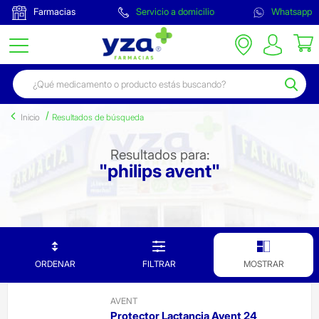
Farmacias
Servicio a domicilio
Whatsapp
Inicio
Resultados de búsqueda
Resultados para:
"philips avent"
ORDENAR
FILTRAR
MOSTRAR
AVENT
Protector Lactancia Avent 24