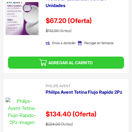
Unidades
$67.20
(Oferta)
Precio reducido de
(Oferta)
$112.00
(Antes)
Envío a domicilio
Recoger en farmacia
AGREGAR AL CARRITO
PHILIPS AVENT
Philips Avent Tetina Flujo Rapido 2Pz
$134.40
(Oferta)
Precio reducido de
(Oferta)
$224.00
(Antes)