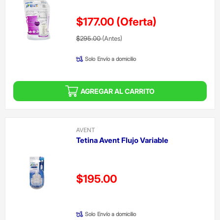
$177.00
(Oferta)
Precio reducido de
(Oferta)
$295.00
(Antes)
Solo
Envío a domicilio
AGREGAR AL CARRITO
AVENT
Tetina Avent Flujo Variable
Precio reducido de
$195.00
(Oferta)
Solo
Envío a domicilio