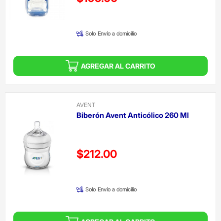
(Oferta)
Solo
Envío a domicilio
AGREGAR AL CARRITO
AVENT
Biberón Avent Anticólico 260 Ml
Precio reducido de
$212.00
(Oferta)
Solo
Envío a domicilio