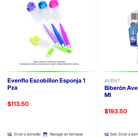
Evenflo Escobillon Esponja 1
AVENT
Pza
Biberón Ave
Ml
Precio reducido de
$113.50
Precio reducid
$193.50
(Oferta)
(Oferta)
Envío a domicilio
Recoger en farmacia
Solo
Envío a domi