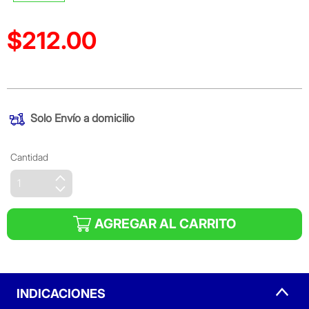
$212.00
Precio reducido de
(Oferta)
Solo
Envío a domicilio
Cantidad
AGREGAR AL CARRITO
INDICACIONES