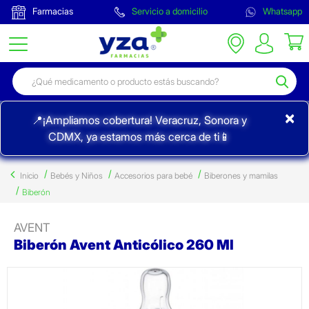
Farmacias
Servicio a domicilio
Whatsapp
×
📍¡Ampliamos cobertura! Veracruz, Sonora y
CDMX, ya estamos más cerca de ti📱
Inicio
Bebés y Niños
Accesorios para bebé
Biberones y mamilas
Biberón
AVENT
Biberón Avent Anticólico 260 Ml