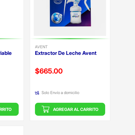
AVENT
riable
Extractor De Leche Avent
Precio reducido de
$665.00
(Oferta)
Solo
Envío a domicilio
RRITO
AGREGAR AL CARRITO