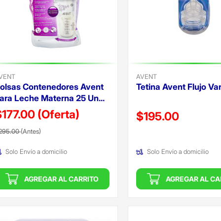
VENT
AVENT
olsas Contenedores Avent
Tetina Avent Flujo Va
ara Leche Materna 25 Un...
$177.00
(Oferta)
Precio reducido de
$195.00
recio reducido de
(Oferta)
295.00
(Antes)
(Oferta)
Solo
Envío a domicilio
Solo
Envío a domicilio
AGREGAR AL CARRITO
AGREGAR AL CA