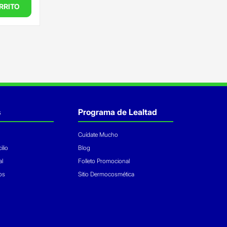
RRITO
s
Programa de Lealtad
Cuídate Mucho
ilio
Blog
al
Folleto Promocional
os
Sitio Dermocosmética