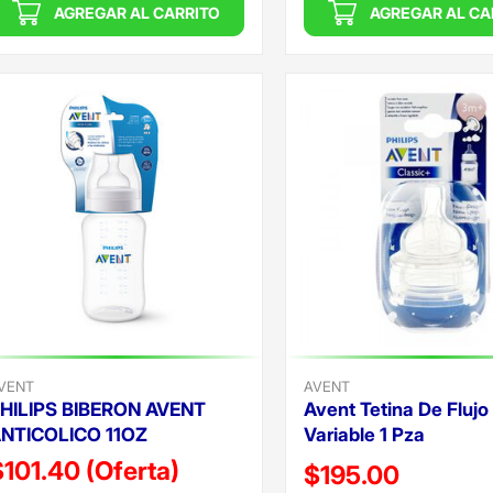
AGREGAR AL CARRITO
AGREGAR AL CA
VENT
AVENT
HILIPS BIBERON AVENT
Avent Tetina De Flujo
NTICOLICO 11OZ
Variable 1 Pza
$101.40
(Oferta)
Precio reducido de
$195.00