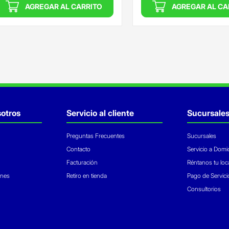
AGREGAR AL CARRITO
AGREGAR AL CA
otros
Servicio al cliente
Sucursale
Preguntas Frecuentes
Sucursales
Contacto
Servicio a Domic
Facturación
Réntanos tu loc
ones
Retiro en tienda
Pago de Servici
Consultorios