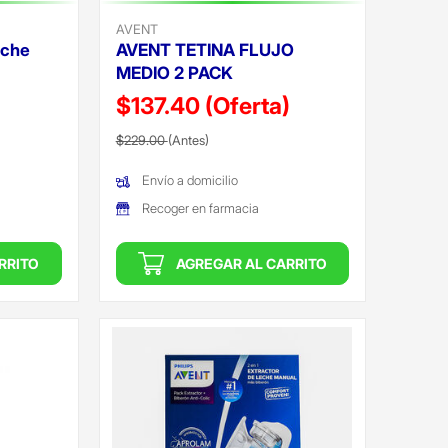
AVENT
eche
AVENT TETINA FLUJO
MEDIO 2 PACK
$137.40
(Oferta)
Precio reducido de
(Oferta)
$229.00
(Antes)
Envío a domicilio
Recoger en farmacia
RRITO
AGREGAR AL CARRITO