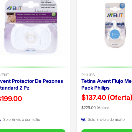
VENT
PHILIPS
vent Protector De Pezones
Tetina Avent Flujo Me
tandard 2 Pz
Pack Philips
$137.40
(Oferta
recio reducido de
$199.00
Precio reducido de
(Oferta)
Oferta)
$229.00
(Antes)
Solo
Envío a domicilio
Solo
Envío a domicilio