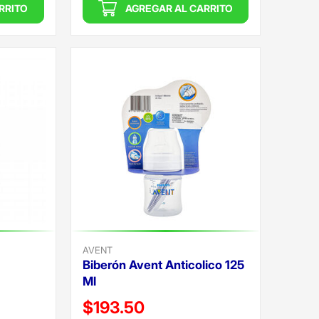
RRITO
AGREGAR AL CARRITO
AVENT
Biberón Avent Anticolico 125
Ml
Precio reducido de
$193.50