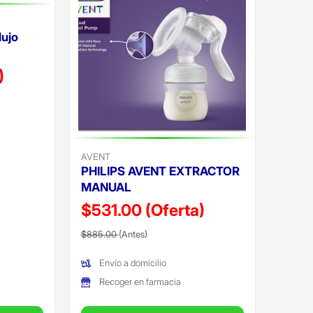
lujo
)
AVENT
PHILIPS AVENT EXTRACTOR
MANUAL
$531.00
(Oferta)
Precio reducido de
(Oferta)
$885.00
(Antes)
Envío a domicilio
Recoger en farmacia