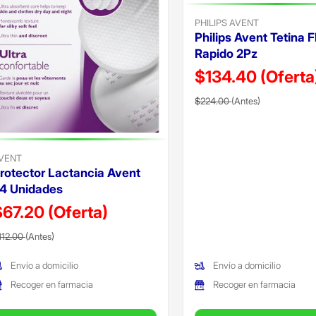
PHILIPS AVENT
Philips Avent Tetina F
Rapido 2Pz
$134.40
(Oferta
Precio reducido de
(Oferta)
$224.00
(Antes)
VENT
rotector Lactancia Avent
4 Unidades
$67.20
(Oferta)
recio reducido de
(Oferta)
112.00
(Antes)
Envío a domicilio
Envío a domicilio
Recoger en farmacia
Recoger en farmacia