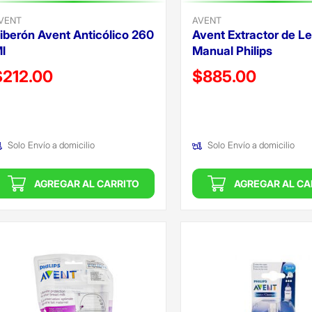
VENT
AVENT
iberón Avent Anticólico 260
Avent Extractor de L
l
Manual Philips
recio reducido de
Precio reducido de
$212.00
$885.00
Oferta)
(Oferta)
Solo
Envío a domicilio
Solo
Envío a domicilio
AGREGAR AL CARRITO
AGREGAR AL CA