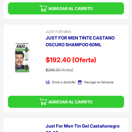
AGREGAR AL CARRITO
JUST FOR MEN
JUST FOR MEN TINTE CASTANO
OSCURO SHAMPOO 60ML
$192.40
(Oferta)
Precio reducido de
(Oferta)
$296.00
(Antes)
Envío a domicilio
Recoger en farmacia
AGREGAR AL CARRITO
Just For Men Tin Gel Castañonegro