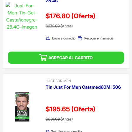
28.4G
$176.80
(Oferta)
Precio reducido de
(Oferta)
$272.00
(Antes)
Envío a domicilio
Recoger en farmacia
AGREGAR AL CARRITO
JUST FOR MEN
Tin Just For Men Castmed60Ml 506
$195.65
(Oferta)
Precio reducido de
(Oferta)
$301.00
(Antes)
Solo
Envío a domicilio