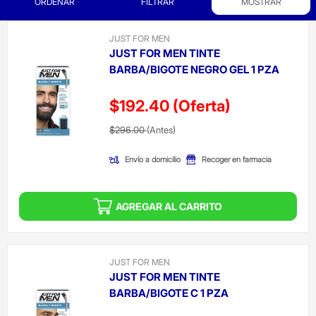
ORDENAR
FILTRAR
MOSTRAR
JUST FOR MEN
JUST FOR MEN TINTE
BARBA/BIGOTE NEGRO GEL 1 PZA
$192.40
(Oferta)
Precio reducido de
(Oferta)
$296.00
(Antes)
Envío a domicilio
Recoger en farmacia
AGREGAR AL CARRITO
JUST FOR MEN
JUST FOR MEN TINTE
BARBA/BIGOTE C 1 PZA