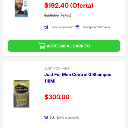
$192.40
(Oferta)
Precio reducido de
(Oferta)
$296.00
(Antes)
Envío a domicilio
Recoger en farmacia
AGREGAR AL CARRITO
JUST FOR MEN
Just For Men Control G Shampoo
118Ml
Precio reducido de
$300.00
(Oferta)
Solo
Envío a domicilio