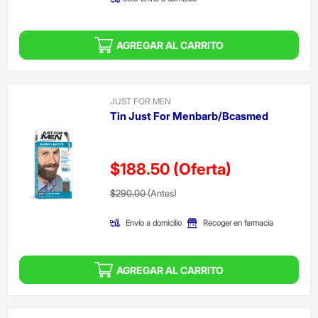
AGREGAR AL CARRITO
JUST FOR MEN
Tin Just For Menbarb/Bcasmed
$188.50
(Oferta)
Precio reducido de
(Oferta)
$290.00
(Antes)
Envío a domicilio
Recoger en farmacia
AGREGAR AL CARRITO