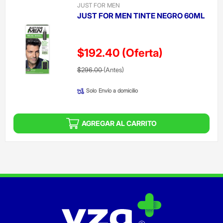
JUST FOR MEN
JUST FOR MEN TINTE NEGRO 60ML
$192.40
(Oferta)
Precio reducido de
(Oferta)
$296.00
(Antes)
Solo
Envío a domicilio
AGREGAR AL CARRITO