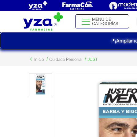
MENÚ DE
CATEGORÍAS
📍¡Ampliamo
Inicio
Cuidado Personal
JUST