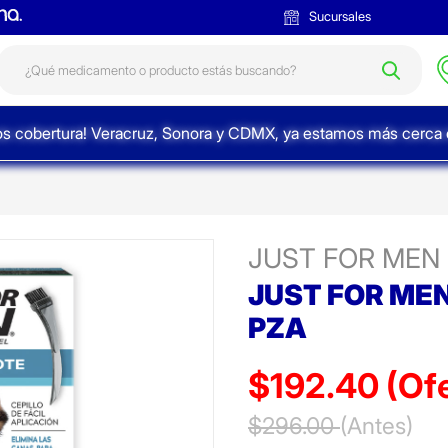
Sucursales
s cobertura! Veracruz, Sonora y CDMX, ya estamos más cerca d
JUST FOR MEN
JUST FOR MEN
PZA
$192.40
(Of
Precio reducido de
$296.00
(Antes)
(Ofer