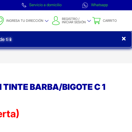
Servicio a domicilio
Whatsapp
REGISTRO /
INGRESA TU DIRECCIÓN
CARRITO
INICIAR SESIÓN
×
e ti📱
 TINTE BARBA/BIGOTE C 1
erta)
ta)