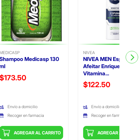
MEDICASP
NIVEA
Shampoo Medicasp 130
NIVEA MEN Espuma pa
ml
Afeitar Enriquecido
Vitamina...
Precio reducido de
$173.50
Precio reducido de
$122.50
(Oferta)
(Oferta)
Envío a domicilio
Envío a domicilio
Recoger en farmacia
Recoger en farmacia
AGREGAR AL CARRITO
AGREGAR AL CARRI