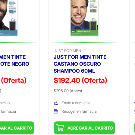
N
JUST FOR MEN
MEN TINTE
JUST FOR MEN TINTE
GOTE NEGRO
CASTANO OSCURO
SHAMPOO 60ML
0
(Oferta)
$192.40
(Oferta)
ido de
(Oferta)
Precio reducido de
(Oferta)
)
$296.00
(Antes)
icilio
Envío a domicilio
 farmacia
Recoger en farmacia
AR AL CARRITO
AGREGAR AL CARRITO