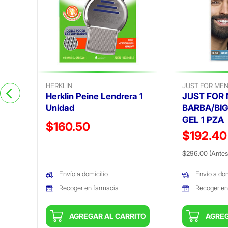
HERKLIN
JUST FOR ME
Herklin Peine Lendrera 1
JUST FOR 
Unidad
BARBA/BI
GEL 1 PZA
Precio reducido de
$160.50
$192.4
(Oferta)
Precio reduc
$296.00
(Antes
Envío a domicilio
Envío a dom
Recoger en farmacia
Recoger en
ITO
AGREGAR AL CARRITO
AGREG