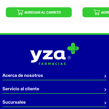
AGREGAR AL CARRITO
AGR
Acerca de nosotros
Quiénes somos
Servicio al cliente
Sostenibilidad
Preguntas Frecuentes
Sucursales
Aviso de privacidad
Contacto