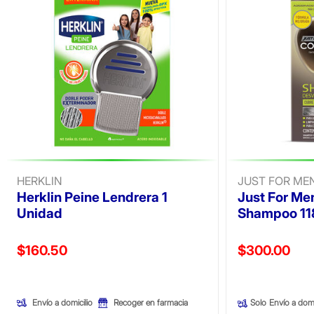
HERKLIN
JUST FOR ME
Herklin Peine Lendrera 1
Just For Me
Unidad
Shampoo 11
Precio reducido de
Precio reducid
$160.50
$300.00
(Oferta)
(Oferta)
Envío a domicilio
Recoger en farmacia
Solo
Envío a domi