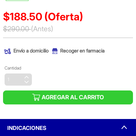
$188.50
(Oferta)
Precio reducido de
$290.00
(Antes)
(Oferta)
Envío a domicilio
Recoger en farmacia
Cantidad
AGREGAR AL CARRITO
INDICACIONES