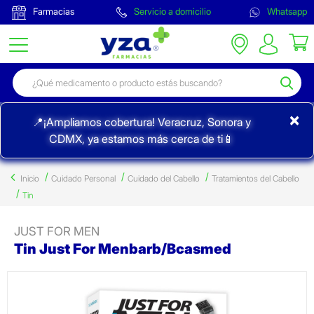
Farmacias
Servicio a domicilio
Whatsapp
×
📍¡Ampliamos cobertura! Veracruz, Sonora y
CDMX, ya estamos más cerca de ti📱
Inicio
Cuidado Personal
Cuidado del Cabello
Tratamientos del Cabello
Tin
JUST FOR MEN
Tin Just For Menbarb/Bcasmed