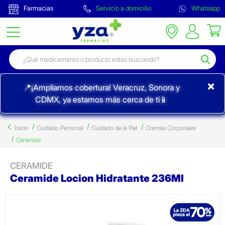
Farmacias
Servicio a domicilio
Whatsapp
×
📍¡Ampliamos cobertura! Veracruz, Sonora y
CDMX, ya estamos más cerca de ti📱
Inicio
Cuidado Personal
Cuidado de la Piel
Cremas Corporales
Ceramide
CERAMIDE
Ceramide Locion Hidratante 236Ml