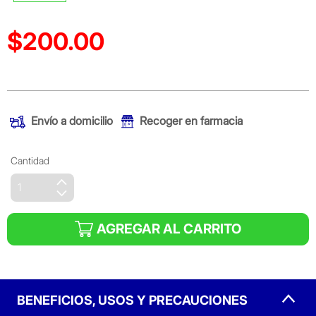
$200.00
Precio reducido de
(Oferta)
Envío a domicilio
Recoger en farmacia
Cantidad
AGREGAR AL CARRITO
BENEFICIOS, USOS Y PRECAUCIONES