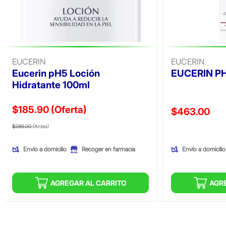
EUCERIN
EUCERIN
Eucerin pH5 Loción
EUCERIN P
Hidratante 100ml
$185.90
(Oferta)
Precio reducid
$463.00
Precio reducido de
(Oferta)
(Oferta)
$286.00
(Antes)
Envío a domicilio
Envío a domicilio
Recoger en farmacia
AGREGAR AL CARRITO
AGR