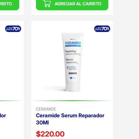
RRITO
AGREGAR AL CARRITO
CERAMIDE
dor
Ceramide Serum Reparador
30Ml
Precio reducido de
$220.00