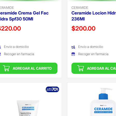
ERAMIDE
CERAMIDE
eramide Crema Gel Fac
Ceramide Locion Hidr
idra Spf30 50Ml
236Ml
recio reducido de
Precio reducido de
$220.00
$200.00
Oferta)
(Oferta)
Envío a domicilio
Envío a domicilio
Recoger en farmacia
Recoger en farmacia
AGREGAR AL CARRITO
AGREGAR AL CA