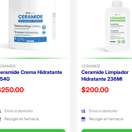
ERAMIDE
CERAMIDE
eramide Crema Hidratante
Ceramide Limpiador
454G
Hidratante 236Ml
recio reducido de
Precio reducido de
$250.00
$200.00
Oferta)
(Oferta)
Envío a domicilio
Envío a domicilio
Recoger en farmacia
Recoger en farmacia