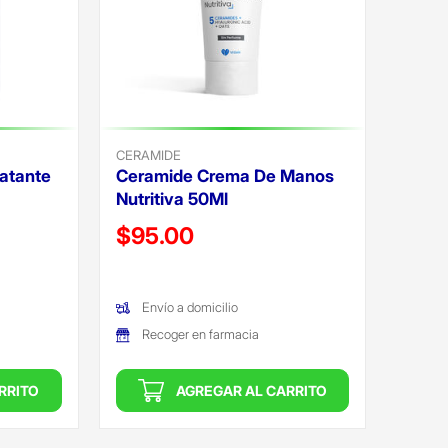
CERAMIDE
atante
Ceramide Crema De Manos
Nutritiva 50Ml
Precio reducido de
$95.00
(Oferta)
Envío a domicilio
Recoger en farmacia
RRITO
AGREGAR AL CARRITO