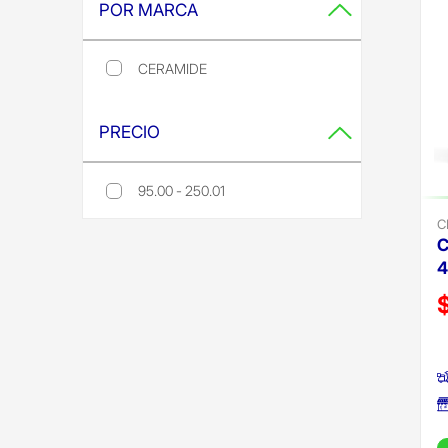
POR MARCA
CERAMIDE
Refine by Por Marca: ceramide
PRECIO
95.00 - 250.01
Refine by Precio: 95.00 - 250.01
C
C
P
(