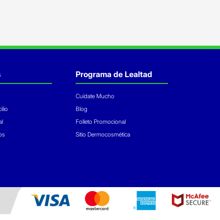
s
Programa de Lealtad
Cuídate Mucho
ilio
Blog
al
Folleto Promocional
os
Sitio Dermocosmética