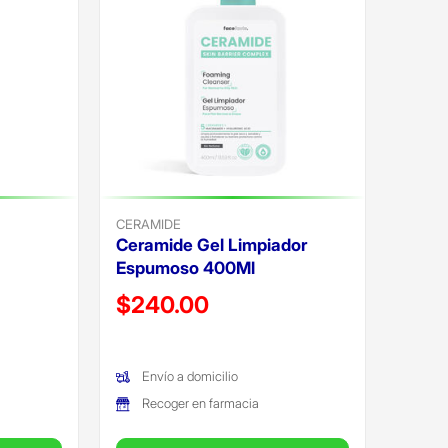
CERAMIDE
Ceramide Gel Limpiador
Espumoso 400Ml
Precio reducido de
$240.00
(Oferta)
Envío a domicilio
Recoger en farmacia