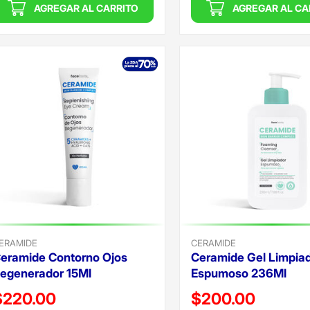
AGREGAR AL CARRITO
AGREGAR AL CA
ERAMIDE
CERAMIDE
eramide Contorno Ojos
Ceramide Gel Limpia
egenerador 15Ml
Espumoso 236Ml
recio reducido de
Precio reducido de
$220.00
$200.00