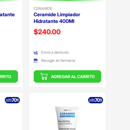
CERAMIDE
atante
Ceramide Limpiador
Hidratante 400Ml
Precio reducido de
$240.00
(Oferta)
Envío a domicilio
Recoger en farmacia
RRITO
AGREGAR AL CARRITO