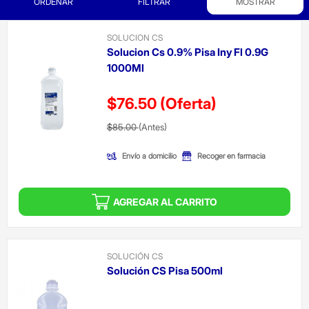
ORDENAR
FILTRAR
MOSTRAR
SOLUCION CS
Solucion Cs 0.9% Pisa Iny Fl 0.9G
1000Ml
$76.50
(Oferta)
Precio reducido de
(Oferta)
$85.00
(Antes)
Envío a domicilio
Recoger en farmacia
AGREGAR AL CARRITO
SOLUCIÓN CS
Solución CS Pisa 500ml