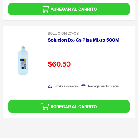
AGREGAR AL CARRITO
SOLUCION DX-CS
Solucion Dx-Cs Pisa Mixto 500Ml
Precio reducido de
$60.50
(Oferta)
Envío a domicilio
Recoger en farmacia
AGREGAR AL CARRITO