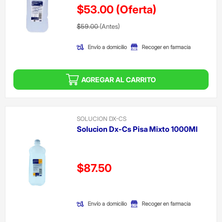
$53.00
(Oferta)
Precio reducido de
(Oferta)
$59.00
(Antes)
Envío a domicilio
Recoger en farmacia
AGREGAR AL CARRITO
SOLUCION DX-CS
Solucion Dx-Cs Pisa Mixto 1000Ml
Precio reducido de
$87.50
(Oferta)
Envío a domicilio
Recoger en farmacia