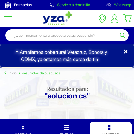
Farmacias
Servicio a domicilio
Whatsapp
×
📍¡Ampliamos cobertura! Veracruz, Sonora y
CDMX, ya estamos más cerca de ti📱
Inicio
Resultados de búsqueda
Resultados para:
"solucion cs"