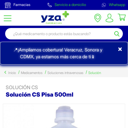
Farmacias
Servicio a domicilio
Whatsapp
×
📍¡Ampliamos cobertura! Veracruz, Sonora y
CDMX, ya estamos más cerca de ti📱
Inicio
Medicamentos
Soluciones intravenosas
Solución
SOLUCIÓN CS
Solución CS Pisa 500ml