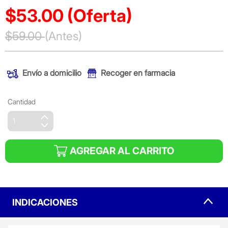
$53.00
(Oferta)
Precio reducido de
$59.00
(Antes)
(Oferta)
Envío a domicilio
Recoger en farmacia
Cantidad
AGREGAR AL CARRITO
INDICACIONES