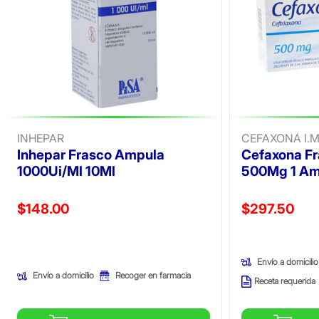
INHEPAR
CEFAXONA I.M
Inhepar Frasco Ampula
Cefaxona F
1000Ui/Ml 10Ml
500Mg 1 Am
Precio reducido de
Precio reducid
$148.00
$297.50
(Oferta)
(Oferta)
Envío a domicilio
Envío a domicilio
Recoger en farmacia
Receta requerida