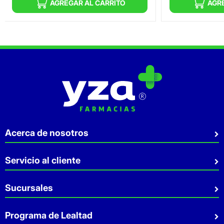
AGREGAR AL CARRITO
AGR
Acerca de nosotros
Quiénes somos
Servicio al cliente
Sostenibilidad
Preguntas Frecuentes
Sucursales
Aviso de privacidad
Contacto
Términos y Condiciones
Sucursales
Programa de Lealtad
Facturación