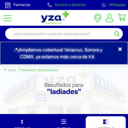
Farmacias
Servicio a domicilio
Whatsapp
×
📍¡Ampliamos cobertura! Veracruz, Sonora y
CDMX, ya estamos más cerca de ti📱
Inicio
Resultados de búsqueda
Resultados para:
"ladiades"