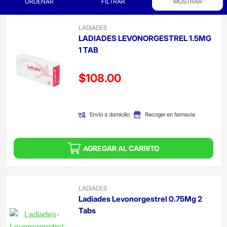
ORDENAR
FILTRAR
MOSTRAR
LADIADES
LADIADES LEVONORGESTREL 1.5MG
1 TAB
Precio reducido de
$108.00
(Oferta)
Envío a domicilio
Recoger en farmacia
AGREGAR AL CARRITO
LADIADES
Ladiades Levonorgestrel 0.75Mg 2
Tabs