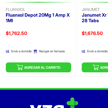
FLUANXOL
JANUMET
Fluanxol Depot 20Mg 1 Amp X
Janumet Xr
1Ml
28 Tabs
Precio reducido de
Precio reducid
$1,762.50
$1,676.50
(Oferta)
(Oferta)
Envío a domicilio
Envío a domicilio
Recoger en farmacia
AGREGAR AL CARRITO
AGR