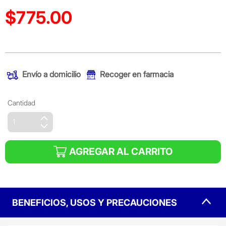
$775.00
Precio reducido de
(Oferta)
Envío a domicilio
Recoger en farmacia
Cantidad
AGREGAR AL CARRITO
BENEFICIOS, USOS Y PRECAUCIONES