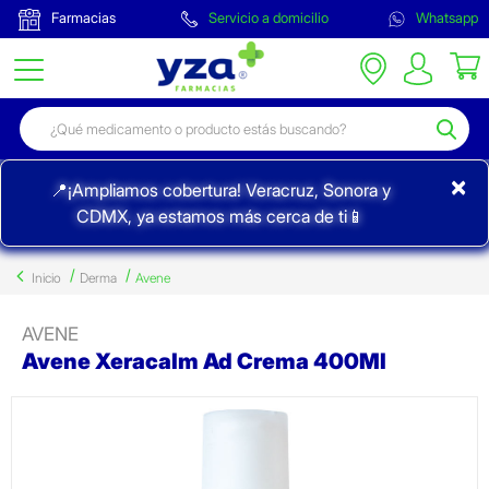
Farmacias
Servicio a domicilio
Whatsapp
×
📍¡Ampliamos cobertura! Veracruz, Sonora y
CDMX, ya estamos más cerca de ti📱
Inicio
Derma
Avene
AVENE
Avene Xeracalm Ad Crema 400Ml