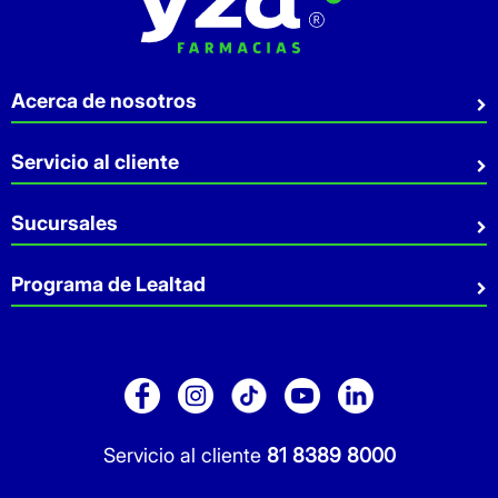
Acerca de nosotros
Quiénes somos
Servicio al cliente
Sostenibilidad
Preguntas Frecuentes
Sucursales
Aviso de privacidad
Contacto
Términos y Condiciones
Sucursales
Programa de Lealtad
Facturación
Servicio a Domicilio
Retiro en tienda
Cuídate Mucho
Réntanos tu local
Blog
Pago de Servicios
Folleto Promocional
Consultorios
Sitio Dermocosmética
Servicio al cliente
81 8389 8000