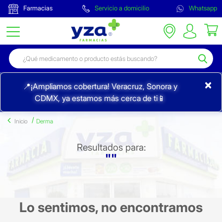
Farmacias
Servicio a domicilio
Whatsapp
×
📍¡Ampliamos cobertura! Veracruz, Sonora y
CDMX, ya estamos más cerca de ti📱
Inicio
Derma
Resultados para:
""
Lo sentimos, no encontramos