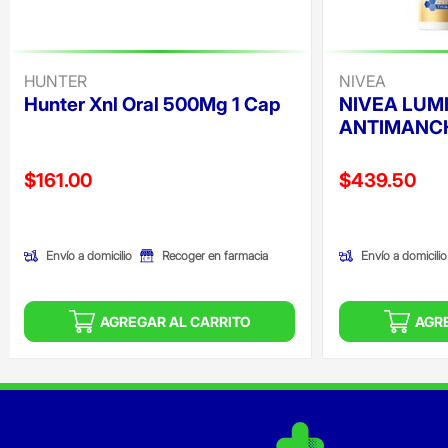
HUNTER
NIVEA
Hunter Xnl Oral 500Mg 1 Cap
NIVEA LUM
ANTIMANCH
Precio reducido de
Precio reducid
$161.00
$439.50
(Oferta)
(Oferta)
Envío a domicilio
Envío a domicilio
Recoger en farmacia
AGREGAR AL CARRITO
AGR