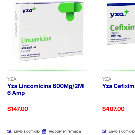
YZA
YZA
Yza Lincomicina 600Mg/2Ml
Yza Cefixi
6 Amp
Precio reducido de
Precio reducid
$147.00
$407.00
(Oferta)
(Oferta)
Envío a domicilio
Envío a domicilio
Recoger en farmacia