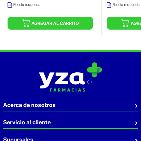
Receta requerida
Receta requerida
AGREGAR AL CARRITO
AGR
Acerca de nosotros
Quiénes somos
Servicio al cliente
Sostenibilidad
Preguntas Frecuentes
Sucursales
Aviso de privacidad