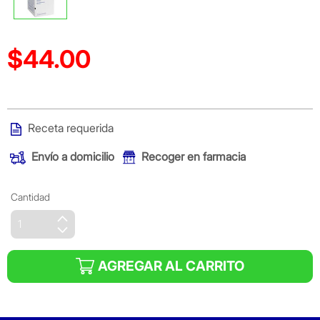
$44.00
Precio reducido de
(Oferta)
Receta requerida
Envío a domicilio
Recoger en farmacia
Cantidad
AGREGAR AL CARRITO