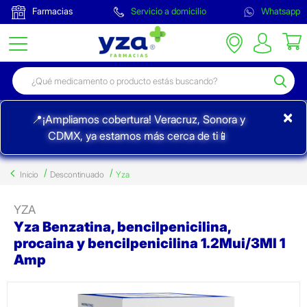
Farmacias
Servicio a domicilio
Whatsapp
×
📍¡Ampliamos cobertura! Veracruz, Sonora y
CDMX, ya estamos más cerca de ti📱
Inicio
Descontinuado
Yza
YZA
Yza Benzatina, bencilpenicilina,
procaina y bencilpenicilina 1.2Mui/3Ml 1
Amp