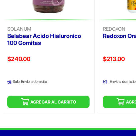
SOLANUM
REDOXON
Belabear Acido Hialuronico
Redoxon Ora
100 Gomitas
Precio reducido de
Precio reducid
$240.00
$213.00
(Oferta)
(Oferta)
Envío a domicilio
Solo
Envío a domicilio
AGREGAR AL CARRITO
AGR