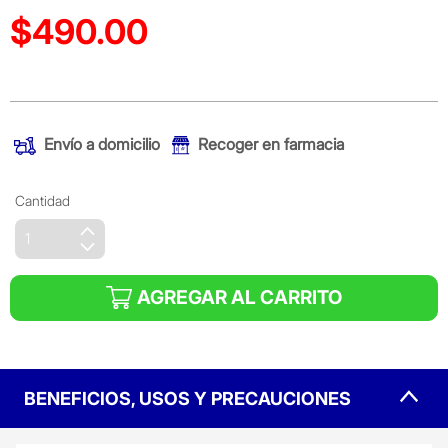
$490.00
Precio reducido de
(Oferta)
Envío a domicilio
Recoger en farmacia
Cantidad
AGREGAR AL CARRITO
BENEFICIOS, USOS Y PRECAUCIONES