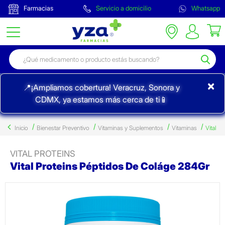
Farmacias
Servicio a domicilio
Whatsapp
×
📍¡Ampliamos cobertura! Veracruz, Sonora y
CDMX, ya estamos más cerca de ti📱
Inicio
Bienestar Preventivo
Vitaminas y Suplementos
Vitaminas
Vital
VITAL PROTEINS
Vital Proteins Péptidos De Coláge 284Gr