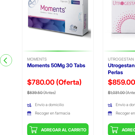
)
MOMENTS
UTROGESTAN
Moments 50Mg 30 Tabs
Utrogesta
Perlas
$780.00
(Oferta)
$859.0
Precio reducido de
(Oferta)
Precio reduc
$839.50
(Antes)
$1,031.00
(Ante
Envío a domicilio
Envío a dom
Recoger en farmacia
Recoger en
ITO
AGREGAR AL CARRITO
AGREG