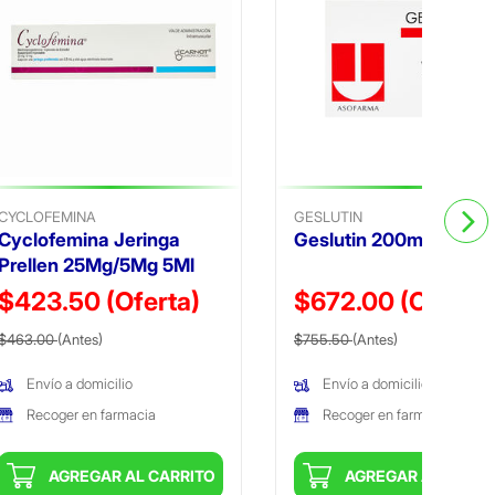
CYCLOFEMINA
GESLUTIN
Cyclofemina Jeringa
Geslutin 200mg 15 per
Prellen 25Mg/5Mg 5Ml
$423.50
(Oferta)
$672.00
(Oferta)
Precio reducido de
(Oferta)
Precio reducido de
(Oferta)
$463.00
(Antes)
$755.50
(Antes)
Envío a domicilio
Envío a domicilio
Recoger en farmacia
Recoger en farmacia
AGREGAR AL CARRITO
AGREGAR AL CARRI