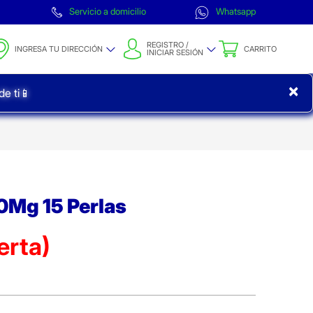
Servicio a domicilio
Whatsapp
REGISTRO /
INGRESA TU DIRECCIÓN
CARRITO
INICIAR SESIÓN
×
e ti📱
0Mg 15 Perlas
erta)
ta)