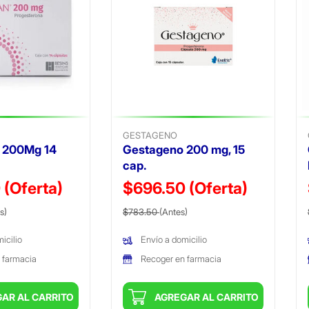
GESTAGENO
n 200Mg 14
Gestageno 200 mg, 15
cap.
0
(Oferta)
$696.50
(Oferta)
ido de
(Oferta)
Precio reducido de
(Oferta)
s)
$783.50
(Antes)
icilio
Envío a domicilio
 farmacia
Recoger en farmacia
AR AL CARRITO
AGREGAR AL CARRITO