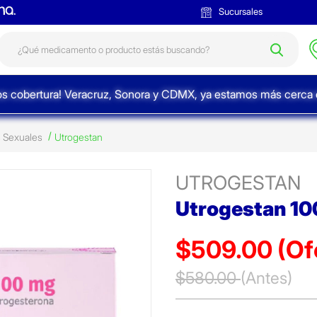
Sucursales
s cobertura! Veracruz, Sonora y CDMX, ya estamos más cerca d
 Sexuales
Utrogestan
UTROGESTAN
Utrogestan 10
$509.00
(Of
Precio reducido de
$580.00
(Antes)
(Ofer