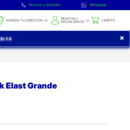
Servicio a domicilio
Whatsapp
REGISTRO /
INGRESA TU DIRECCIÓN
CARRITO
INICIAR SESIÓN
×
e ti📱
ek Elast Grande