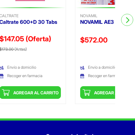
CALTRATE
NOVAMIL
Caltrate 600+D 30 Tabs
NOVAMIL AE3 800G
$147.05
(Oferta)
Precio reducido de
$572.00
Precio reducido de
(Oferta)
$173.00
(Antes)
(Oferta)
Envío a domicilio
Envío a domicilio
Recoger en farmacia
Recoger en farmacia
AGREGAR AL CARRITO
AGREGAR AL CARRI