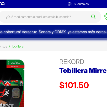
Sucursales
s cobertura! Veracruz, Sonora y CDMX, ya estamos más cerca d
entos
Tobillera
REKORD
Tobillera Mirr
$101.50
Precio reducido de
(Oferta)