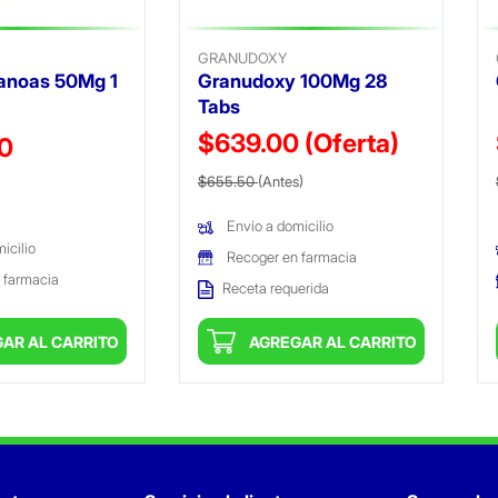
GRANUDOXY
anoas 50Mg 1
Granudoxy 100Mg 28
Tabs
$639.00
(Oferta)
ido de
50
Precio reducido de
(Oferta)
$655.50
(Antes)
Envío a domicilio
icilio
Recoger en farmacia
 farmacia
Receta requerida
AR AL CARRITO
AGREGAR AL CARRITO