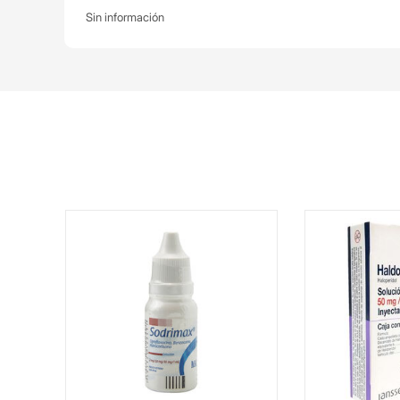
Sin información
a)