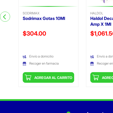
SODRIMAX
HALDOL
Sodrimax Gotas 10Ml
Haldol Dec
Amp X 1Ml
Precio reducido de
Precio reduc
$304.00
$1,061.
(Oferta)
(Oferta)
Envío a domicilio
Envío a dom
Recoger en farmacia
Recoger en
ITO
AGREGAR AL CARRITO
AGREG