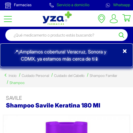
Farmacias
Servicio a domicilio
Whatsapp
×
📍¡Ampliamos cobertura! Veracruz, Sonora y
CDMX, ya estamos más cerca de ti📱
Inicio
Cuidado Personal
Cuidado del Cabello
Shampoo Familiar
Shampoo
SAVILE
Shampoo Savile Keratina 180 Ml