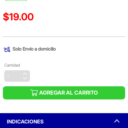
$19.00
Precio reducido de
(Oferta)
Solo
Envío a domicilio
Cantidad
AGREGAR AL CARRITO
INDICACIONES