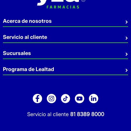
Acerca de nosotros
Quiénes somos
Servicio al cliente
Sostenibilidad
Preguntas Frecuentes
Sucursales
Aviso de privacidad
Contacto
Términos y Condiciones
Sucursales
Programa de Lealtad
Facturación
Servicio a Domicilio
Retiro en tienda
Cuídate Mucho
Réntanos tu local
Blog
Pago de Servicios
Folleto Promocional
Consultorios
Sitio Dermocosmética
Servicio al cliente
81 8389 8000