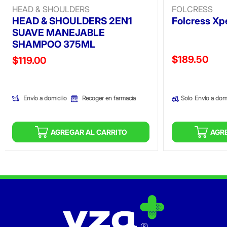
HEAD & SHOULDERS
FOLCRESS
HEAD & SHOULDERS 2EN1
Folcress Xp
SUAVE MANEJABLE
SHAMPOO 375ML
Precio reducid
$189.50
Precio reducido de
$119.00
(Oferta)
(Oferta)
Envío a domicilio
Recoger en farmacia
Solo
Envío a domi
AGREGAR AL CARRITO
AGR