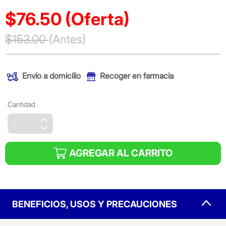
$76.50
(Oferta)
Precio reducido de
$153.00
(Antes)
(Oferta)
Envío a domicilio
Recoger en farmacia
Cantidad
AGREGAR AL CARRITO
BENEFICIOS, USOS Y PRECAUCIONES