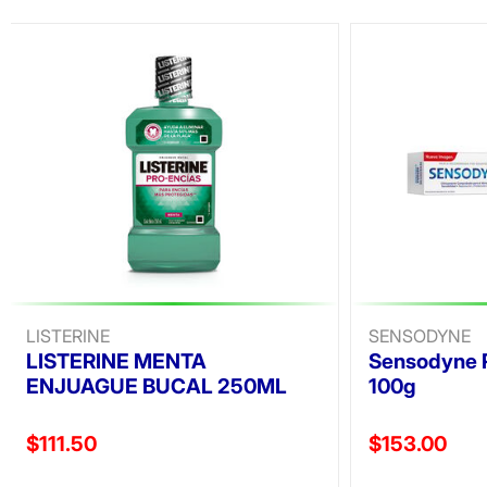
LISTERINE
SENSODYNE
LISTERINE MENTA
Sensodyne 
ENJUAGUE BUCAL 250ML
100g
Precio reducido de
Precio reducid
$111.50
$153.00
(Oferta)
(Oferta)