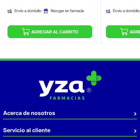
Envío a domicilio
Envío a domicilio
Recoger en farmacia
AGREGAR AL CARRITO
AGR
Acerca de nosotros
Quiénes somos
Servicio al cliente
Sostenibilidad