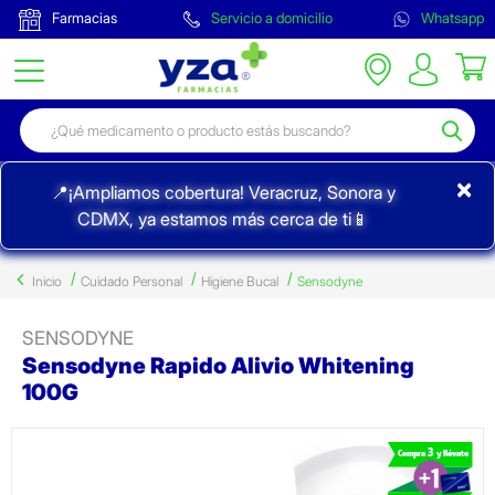
Farmacias
Servicio a domicilio
Whatsapp
×
📍¡Ampliamos cobertura! Veracruz, Sonora y
CDMX, ya estamos más cerca de ti📱
Inicio
Cuidado Personal
Higiene Bucal
Sensodyne
SENSODYNE
Sensodyne Rapido Alivio Whitening
100G