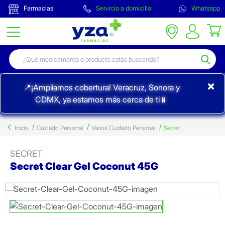
Farmacias
Servicio a domicilio
Whatsapp
×
📍¡Ampliamos cobertura! Veracruz, Sonora y
CDMX, ya estamos más cerca de ti📱
Inicio
Cuidado Personal
Varios Cuidado Personal
Secret
SECRET
Secret Clear Gel Coconut 45G