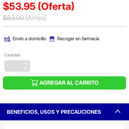
$53.95
(Oferta)
Precio reducido de
$83.00
(Antes)
(Oferta)
Envío a domicilio
Recoger en farmacia
Cantidad
AGREGAR AL CARRITO
BENEFICIOS, USOS Y PRECAUCIONES