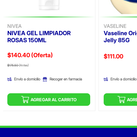
NIVEA
VASELINE
NIVEA GEL LIMPIADOR
Vaseline Ori
ROSAS 150ML
Jelly 85G
$140.40
(Oferta)
Precio reducid
$111.00
Precio reducido de
(Oferta)
(Oferta)
$175.50
(Antes)
Envío a domicilio
Envío a domicilio
Recoger en farmacia
AGREGAR AL CARRITO
AGR