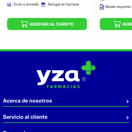
Envío a domicilio
Recoger en farmacia
Receta requerida
AGREGAR AL CARRITO
AGR
Acerca de nosotros
Quiénes somos
Servicio al cliente
Sostenibilidad
Preguntas Frecuentes