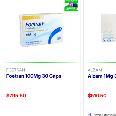
FOETRAN
ALZAM
Foetran 100Mg 30 Caps
Alzam 1Mg 
Precio reducido de
Precio reducid
$795.50
$510.50
(Oferta)
(Oferta)
Envío a domicilio