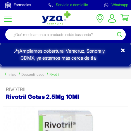
Farmacias
Servicio a domicilio
Whatsapp
×
📍¡Ampliamos cobertura! Veracruz, Sonora y
CDMX, ya estamos más cerca de ti📱
Inicio
Descontinuado
Rivotril
RIVOTRIL
Rivotril Gotas 2.5Mg 10Ml