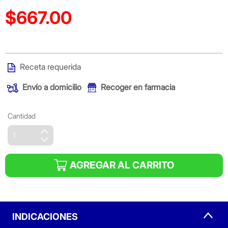
$667.00
Precio reducido de
(Oferta)
Receta requerida
Envío a domicilio
Recoger en farmacia
Cantidad
AGREGAR AL CARRITO
INDICACIONES