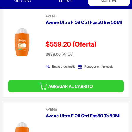
ORDENAR
FILTRAR
MOSTRAR
AVENE
Avene Ultra F Oil Ctrl Fps50 Inv 50Ml
$559.20
(Oferta)
Precio reducido de
(Oferta)
$699.00
(Antes)
Envío a domicilio
Recoger en farmacia
AGREGAR AL CARRITO
AVENE
Avene Ultra F Oil Ctrl Fps50 Tc 50Ml