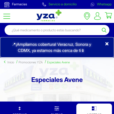
Farmacias
Servicio a domicilio
Whatsapp
×
📍¡Ampliamos cobertura! Veracruz, Sonora y
CDMX, ya estamos más cerca de ti📱
Inicio
Promociones YZA
Especiales Avene
Especiales Avene