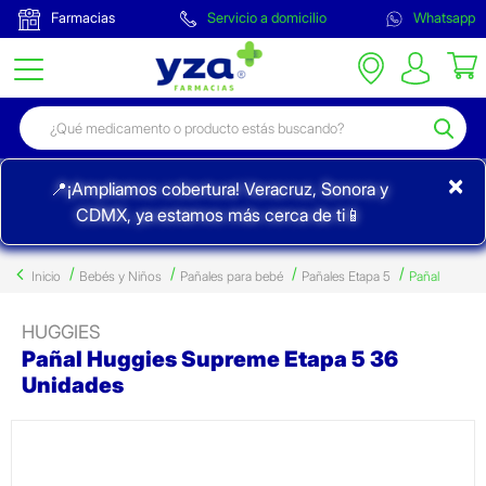
Farmacias
Servicio a domicilio
Whatsapp
×
📍¡Ampliamos cobertura! Veracruz, Sonora y
CDMX, ya estamos más cerca de ti📱
Inicio
Bebés y Niños
Pañales para bebé
Pañales Etapa 5
Pañal
HUGGIES
Pañal Huggies Supreme Etapa 5 36
Unidades