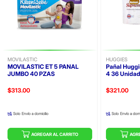
MOVILASTIC
HUGGIES
MOVILASTIC ET 5 PANAL
Pañal Hugg
JUMBO 40 PZAS
4 36 Unida
Precio reducido de
Precio reducid
$313.00
$321.00
(Oferta)
(Oferta)
Solo
Envío a domicilio
Solo
Envío a domi
AGREGAR AL CARRITO
AGR