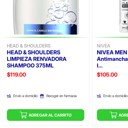
HEAD & SHOULDERS
NIVEA
HEAD & SHOULDERS
NIVEA MEN 
LIMPIEZA RENVADORA
Antimanchas
SHAMPOO 375ML
I...
Precio reducido de
Precio reducid
$119.00
$105.00
(Oferta)
(Oferta)
Envío a domicilio
Envío a domicilio
Recoger en farmacia
AGREGAR AL CARRITO
AGR