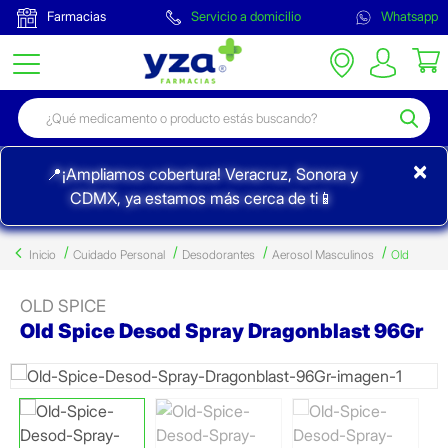
Farmacias
Servicio a domicilio
Whatsapp
×
📍¡Ampliamos cobertura! Veracruz, Sonora y
CDMX, ya estamos más cerca de ti📱
Inicio
Cuidado Personal
Desodorantes
Aerosol Masculinos
Old
OLD SPICE
Old Spice Desod Spray Dragonblast 96Gr