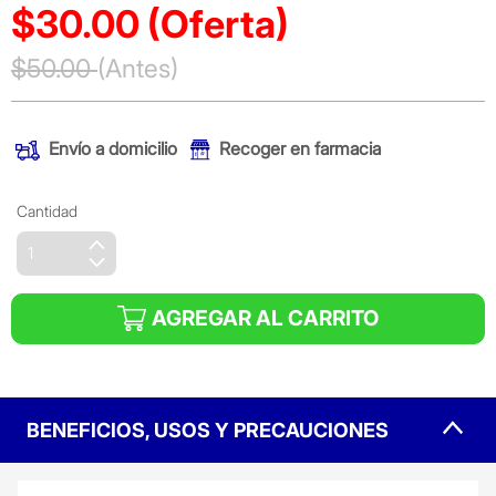
$30.00
(Oferta)
Precio reducido de
$50.00
(Antes)
(Oferta)
Envío a domicilio
Recoger en farmacia
Cantidad
AGREGAR AL CARRITO
BENEFICIOS, USOS Y PRECAUCIONES