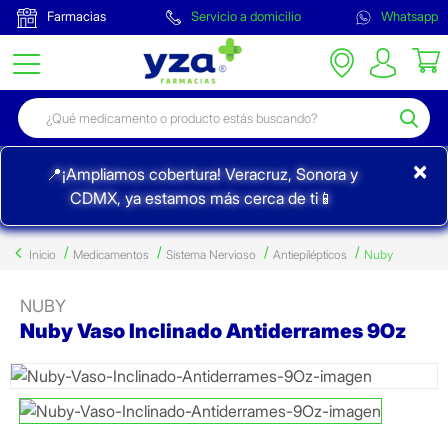
Farmacias
Servicio a domicilio
Whatsapp
×
📍¡Ampliamos cobertura! Veracruz, Sonora y
CDMX, ya estamos más cerca de ti📱
Inicio
Medicamentos
Sistema Nervioso
Antiepilépticos
Nuby
NUBY
Nuby Vaso Inclinado Antiderrames 9Oz