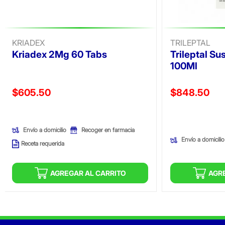
KRIADEX
TRILEPTAL
Kriadex 2Mg 60 Tabs
Trileptal S
100Ml
Precio reducido de
Precio reducid
$605.50
$848.50
(Oferta)
(Oferta)
Envío a domicilio
Recoger en farmacia
Envío a domicilio
Receta requerida
AGREGAR AL CARRITO
AGR