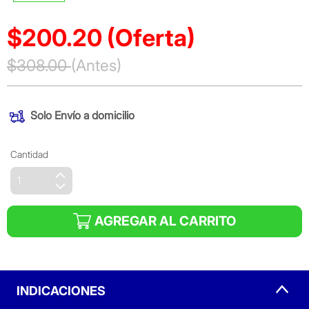
$200.20
(Oferta)
Precio reducido de
$308.00
(Antes)
(Oferta)
Solo
Envío a domicilio
Cantidad
AGREGAR AL CARRITO
INDICACIONES