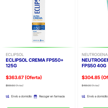
ECLIPSOL
NEUTROGENA
ECLIPSOL CREMA FPS50+
NEUTROGEN
125G
FPS50 40G
$363.67
(Oferta)
$304.85
(Of
Precio reducido de
(Oferta)
Precio reducid
(Ofer
$559.50
(Antes)
$469.00
(Antes)
Envío a domicilio
Envío a domicilio
Recoger en farmacia