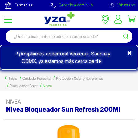
Farmacias
Servicio a domicilio
Whatsapp
×
📍¡Ampliamos cobertura! Veracruz, Sonora y
CDMX, ya estamos más cerca de ti📱
Inicio
Cuidado Personal
Protección Solar y Repelentes
Bloqueador Solar
Nivea
NIVEA
Nivea Bloqueador Sun Refresh 200Ml