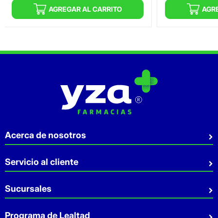
AGREGAR AL CARRITO
AGR
Acerca de nosotros
Quiénes somos
Servicio al cliente
Sostenibilidad
Preguntas Frecuentes
Sucursales
Aviso de privacidad
Contacto
Términos y Condiciones
Sucursales
Programa de Lealtad
Facturación