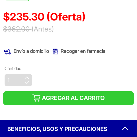
$235.30
(Oferta)
Precio reducido de
$362.00
(Antes)
(Oferta)
Envío a domicilio
Recoger en farmacia
Cantidad
AGREGAR AL CARRITO
BENEFICIOS, USOS Y PRECAUCIONES