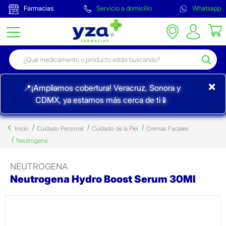
Farmacias
Servicio a domicilio
Whatsapp
×
📍¡Ampliamos cobertura! Veracruz, Sonora y
CDMX, ya estamos más cerca de ti📱
Inicio
Cuidado Personal
Cuidado de la Piel
Cremas Faciales
Neutrogena
NEUTROGENA
Neutrogena Hydro Boost Serum 30Ml