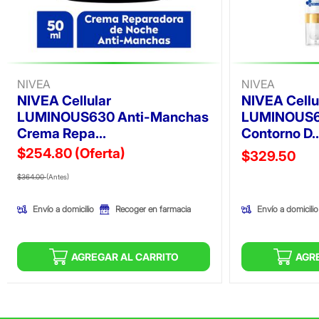
NIVEA
NIVEA
NIVEA Cellular
NIVEA Cellu
LUMINOUS630 Anti-Manchas
LUMINOUS6
Crema Repa...
Contorno D..
$254.80
(Oferta)
Precio reducid
$329.50
Precio reducido de
(Oferta)
(Oferta)
$364.00
(Antes)
Envío a domicilio
Envío a domicilio
Recoger en farmacia
AGREGAR AL CARRITO
AGR