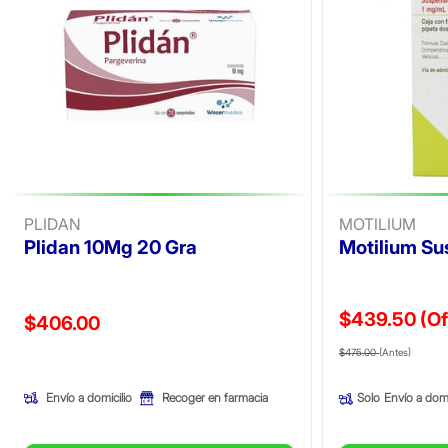
PLIDAN
MOTILIUM
Plidan 10Mg 20 Gra
Motilium Su
$439.50
(Of
Precio reducido de
$406.00
Precio reducid
(Ofer
(Oferta)
$475.00
(Antes)
Envío a domicilio
Recoger en farmacia
Solo
Envío a domi