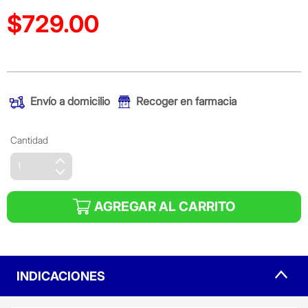
$729.00
Precio reducido de
(Oferta)
Envío a domicilio
Recoger en farmacia
Cantidad
AGREGAR AL CARRITO
INDICACIONES