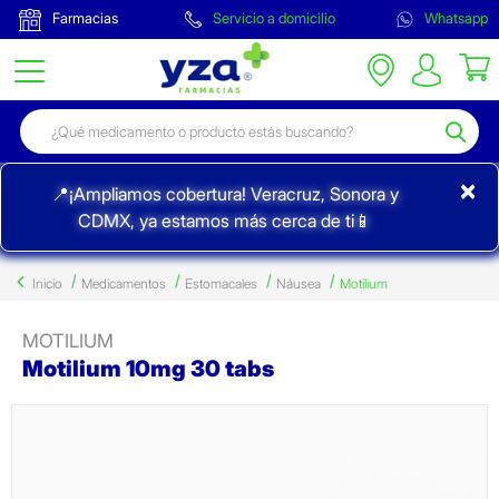
Farmacias
Servicio a domicilio
Whatsapp
×
📍¡Ampliamos cobertura! Veracruz, Sonora y
CDMX, ya estamos más cerca de ti📱
Inicio
Medicamentos
Estomacales
Náusea
Motilium
MOTILIUM
Motilium 10mg 30 tabs