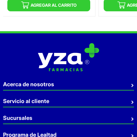
AGREGAR AL CARRITO
AGR
Acerca de nosotros
Quiénes somos
Servicio al cliente
Sostenibilidad
Preguntas Frecuentes
Sucursales
Aviso de privacidad
Contacto
Términos y Condiciones
Sucursales
Programa de Lealtad
Facturación