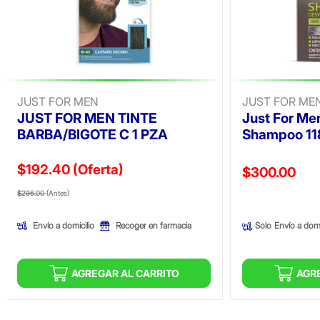
JUST FOR MEN
JUST FOR ME
JUST FOR MEN TINTE
Just For Me
BARBA/BIGOTE C 1 PZA
Shampoo 11
$192.40
(Oferta)
Precio reducid
$300.00
Precio reducido de
(Oferta)
(Oferta)
$296.00
(Antes)
Envío a domicilio
Recoger en farmacia
Solo
Envío a domi
AGREGAR AL CARRITO
AGR