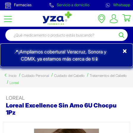
Farmacias
Servicio a domicilio
Whatsapp
×
📍¡Ampliamos cobertura! Veracruz, Sonora y
CDMX, ya estamos más cerca de ti📱
Inicio
Cuidado Personal
Cuidado del Cabello
Tratamientos del Cabello
Loreal
LOREAL
Loreal Excellence Sin Amo 6U Chocpu
1Pz