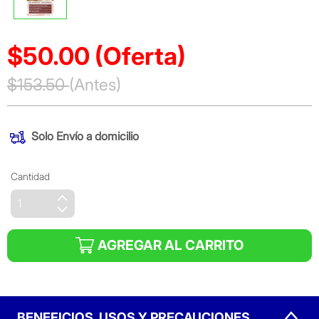
$50.00
(Oferta)
Precio reducido de
$153.50
(Antes)
(Oferta)
Solo
Envío a domicilio
Cantidad
AGREGAR AL CARRITO
BENEFICIOS, USOS Y PRECAUCIONES