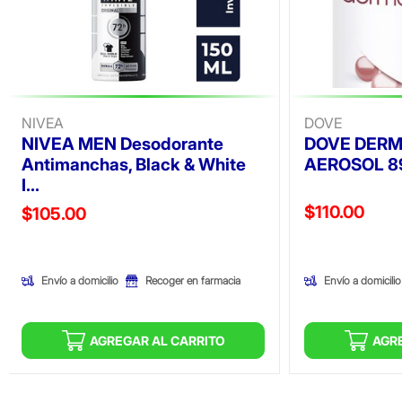
NIVEA
DOVE
NIVEA MEN Desodorante
DOVE DER
Antimanchas, Black & White
AEROSOL 8
I...
Precio reducid
$110.00
Precio reducido de
$105.00
(Oferta)
(Oferta)
Envío a domicilio
Envío a domicilio
Recoger en farmacia
AGREGAR AL CARRITO
AGR