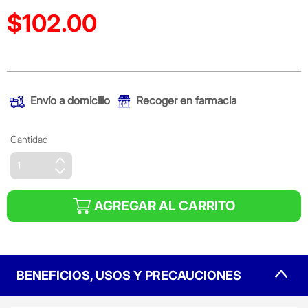
$102.00
Precio reducido de
(Oferta)
Envío a domicilio
Recoger en farmacia
Cantidad
AGREGAR AL CARRITO
BENEFICIOS, USOS Y PRECAUCIONES