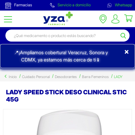
Farmacias
Servicio a domicilio
Whatsapp
×
📍¡Ampliamos cobertura! Veracruz, Sonora y
CDMX, ya estamos más cerca de ti📱
Inicio
Cuidado Personal
Desodorantes
Barra Femeninos
LADY
LADY SPEED STICK DESO CLINICAL STIC
45G