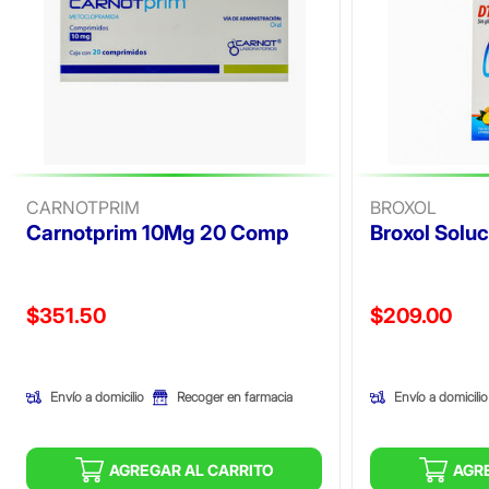
CARNOTPRIM
BROXOL
Carnotprim 10Mg 20 Comp
Broxol Solu
Precio reducido de
Precio reducid
$351.50
$209.00
(Oferta)
(Oferta)
Envío a domicilio
Envío a domicilio
Recoger en farmacia
AGREGAR AL CARRITO
AGR