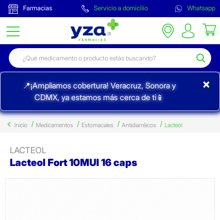
Farmacias
Servicio a domicilio
Whatsapp
×
📍¡Ampliamos cobertura! Veracruz, Sonora y
CDMX, ya estamos más cerca de ti📱
Inicio
Medicamentos
Estomacales
Antidiarréicos
Lacteol
LACTEOL
Lacteol Fort 10MUI 16 caps