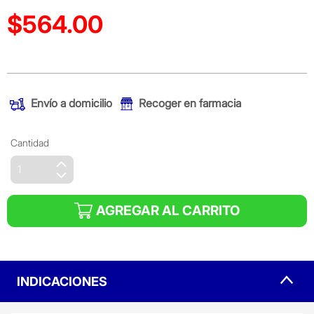
$564.00
Precio reducido de
(Oferta)
Envío a domicilio
Recoger en farmacia
Cantidad
AGREGAR AL CARRITO
INDICACIONES