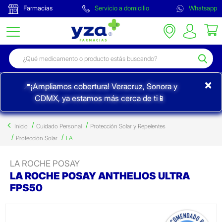
Farmacias
Servicio a domicilio
Whatsapp
×
📍¡Ampliamos cobertura! Veracruz, Sonora y
CDMX, ya estamos más cerca de ti📱
Inicio
Cuidado Personal
Protección Solar y Repelentes
Protección Solar
LA
LA ROCHE POSAY
LA ROCHE POSAY ANTHELIOS ULTRA
FPS50