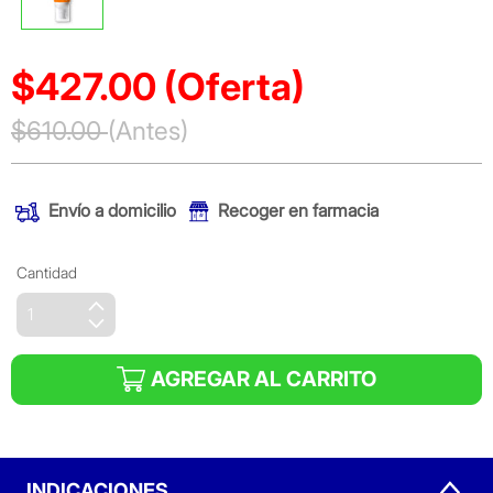
$427.00
(Oferta)
Precio reducido de
$610.00
(Antes)
(Oferta)
Envío a domicilio
Recoger en farmacia
Cantidad
AGREGAR AL CARRITO
INDICACIONES