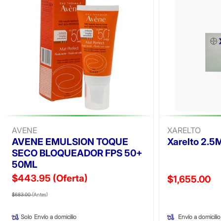
AVENE
XARELTO
AVENE EMULSION TOQUE
Xarelto 2.
SECO BLOQUEADOR FPS 50+
50ML
$443.95
(Oferta)
Precio reducid
$1,655.00
Precio reducido de
(Oferta)
(Oferta)
$683.00
(Antes)
Envío a domicilio
Solo
Envío a domicilio