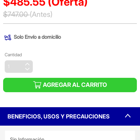
$485.55
(Oferta)
Precio reducido de
$747.00
(Antes)
(Oferta)
Solo
Envío a domicilio
Cantidad
AGREGAR AL CARRITO
BENEFICIOS, USOS Y PRECAUCIONES
Sin Información