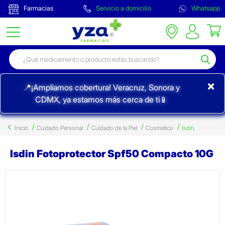
Farmacias
Servicio a domicilio
Whatsapp
×
📍¡Ampliamos cobertura! Veracruz, Sonora y
CDMX, ya estamos más cerca de ti📱
Inicio
Cuidado Personal
Cuidado de la Piel
Cosmético
Isdin
Isdin Fotoprotector Spf50 Compacto 10G