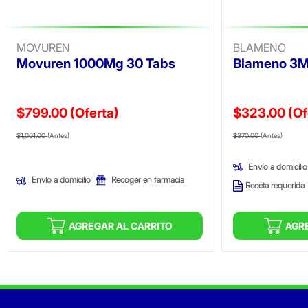
MOVUREN
BLAMENO
Movuren 1000Mg 30 Tabs
Blameno 3M
$799.00
(Oferta)
$323.00
(Of
Precio reducido de
(Oferta)
Precio reducid
(Ofer
$1,001.00
(Antes)
$370.00
(Antes)
Envío a domicilio
Envío a domicilio
Recoger en farmacia
Receta requerida
AGREGAR AL CARRITO
AGR