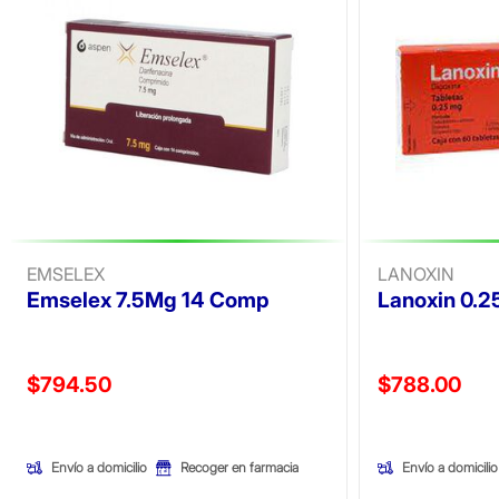
EMSELEX
LANOXIN
Emselex 7.5Mg 14 Comp
Lanoxin 0.2
Precio reducido de
Precio reducid
$794.50
$788.00
(Oferta)
(Oferta)
Envío a domicilio
Envío a domicilio
Recoger en farmacia