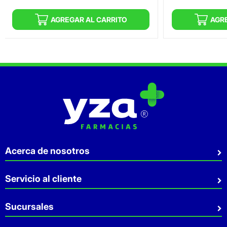
AGREGAR AL CARRITO
AGR
Acerca de nosotros
Quiénes somos
Servicio al cliente
Sostenibilidad
Preguntas Frecuentes
Sucursales
Aviso de privacidad
Contacto
Términos y Condiciones