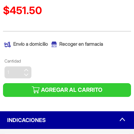
$451.50
Precio reducido de
(Oferta)
Envío a domicilio
Recoger en farmacia
Cantidad
AGREGAR AL CARRITO
INDICACIONES