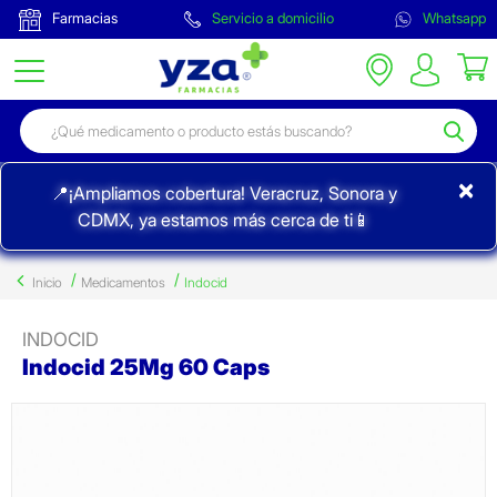
Farmacias
Servicio a domicilio
Whatsapp
×
📍¡Ampliamos cobertura! Veracruz, Sonora y
CDMX, ya estamos más cerca de ti📱
Inicio
Medicamentos
Indocid
INDOCID
Indocid 25Mg 60 Caps