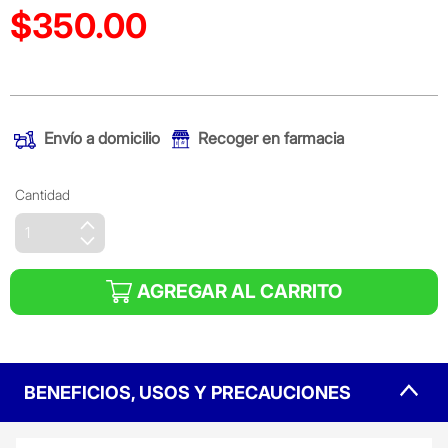
$350.00
Precio reducido de
(Oferta)
Envío a domicilio
Recoger en farmacia
Cantidad
AGREGAR AL CARRITO
BENEFICIOS, USOS Y PRECAUCIONES