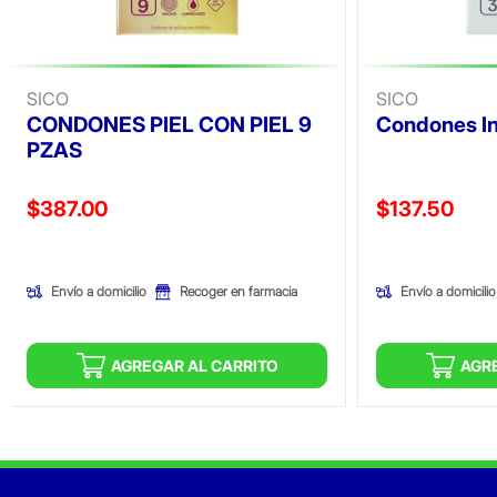
SICO
SICO
CONDONES PIEL CON PIEL 9
Condones In
PZAS
Precio reducido de
Precio reducid
$387.00
$137.50
(Oferta)
(Oferta)
Envío a domicilio
Envío a domicilio
Recoger en farmacia
AGREGAR AL CARRITO
AGR