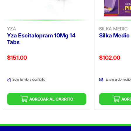
YZA
SILKA MEDIC
Yza Escitalopram 10Mg 14
Silka Medic
Tabs
Precio reducido de
Precio reducid
$151.00
$102.00
(Oferta)
(Oferta)
Envío a domicilio
Solo
Envío a domicilio
AGREGAR AL CARRITO
AGR