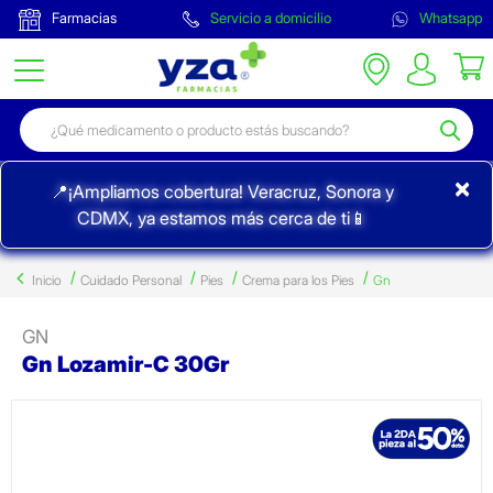
Farmacias
Servicio a domicilio
Whatsapp
×
📍¡Ampliamos cobertura! Veracruz, Sonora y
CDMX, ya estamos más cerca de ti📱
Inicio
Cuidado Personal
Pies
Crema para los Pies
Gn
GN
Gn Lozamir-C 30Gr