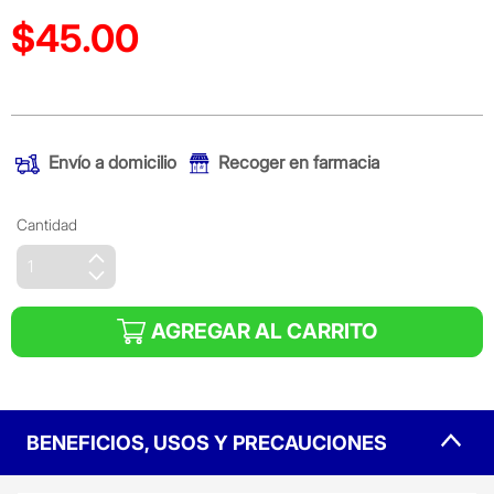
$45.00
Precio reducido de
(Oferta)
Envío a domicilio
Recoger en farmacia
Cantidad
AGREGAR AL CARRITO
BENEFICIOS, USOS Y PRECAUCIONES