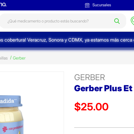
Sucursales
s cobertura! Veracruz, Sonora y CDMX, ya estamos más cerca d
illas
Gerber
GERBER
Gerber Plus Et
$25.00
Precio reducido de
(Oferta)