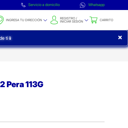
Servicio a domicilio
Whatsapp
REGISTRO /
INGRESA TU DIRECCIÓN
CARRITO
INICIAR SESIÓN
×
e ti📱
 2 Pera 113G