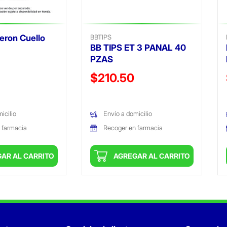
eron Cuello
BBTIPS
BB TIPS ET 3 PANAL 40
PZAS
ido de
Precio reducido de
$210.50
(Oferta)
icilio
Envío a domicilio
 farmacia
Recoger en farmacia
AR AL CARRITO
AGREGAR AL CARRITO