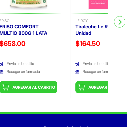
FRISO
LE ROY
FRISO COMFORT
Tiraleche Le Roy Crista
MULTIO 800G 1 LATA
Unidad
Precio reducido de
Precio reducido de
$658.00
$164.50
(Oferta)
(Oferta)
Envío a domicilio
Envío a domicilio
Recoger en farmacia
Recoger en farmacia
AGREGAR AL CARRITO
AGREGAR AL CARRI