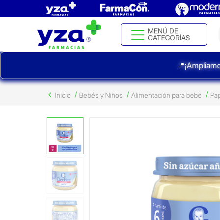
MENÚ DE
CATEGORÍAS
📍¡Ampliamo
Inicio
Bebés y Niños
Alimentación para bebé
Pap