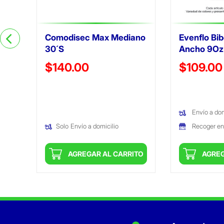
Comodisec Max Mediano
Evenflo Bib
30´S
Ancho 9Oz
Precio reducido de
Precio reduc
$140.00
$109.00
(Oferta)
(Oferta)
Envío a dom
Recoger en
Solo
Envío a domicilio
ITO
AGREGAR AL CARRITO
AGREG